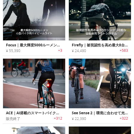
Focus｜最大輝度5000ルーメン小型バイク用ハイビームライト「フォーカス」
Firefly｜被視認性を高め最大8台シンクロ可能な自転車用ライトシステム「ファイヤフライ」
+3
+583
¥ 55,390
¥ 24,490
ACE｜AI搭載のスマートバイクライト「エース」
See Sense 2｜環境に合わせて光を調整するスマートバイクライト「シーセンス ビーム＆アイコン2」
+312
+322
販売終了
¥ 22,390