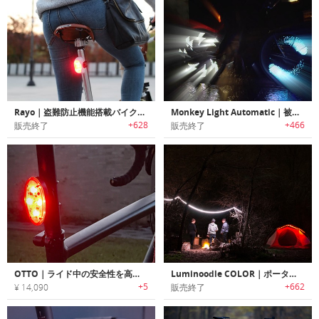
Rayo｜盗難防止機能搭載バイク用スマートテイルライト「ラーヨ」
Monkey Light Automatic｜被視認性を高める自転車用オートマチックホイールライト「モンキーライトオートマチック」
+628
+466
販売終了
販売終了
OTTO｜ライド中の安全性を高める完全自動スマートバイクライト「オットー」
Luminoodle COLOR｜ポータブルLEDライトロープ「ルミヌードル・カラー」
+5
+662
¥ 14,090
販売終了