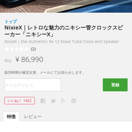
トップ
NixieX｜レトロな魅力のニキシー管クロックスピ
ーカー「ニキシーX」
NixieX｜the Authentic IN-12 Nixie Tube Clock and Speaker
(2)
¥ 86,990
税込
販売時期が確定次第、メールにてお知らせします。
登録
いいね！
1452
特徴
レビュー