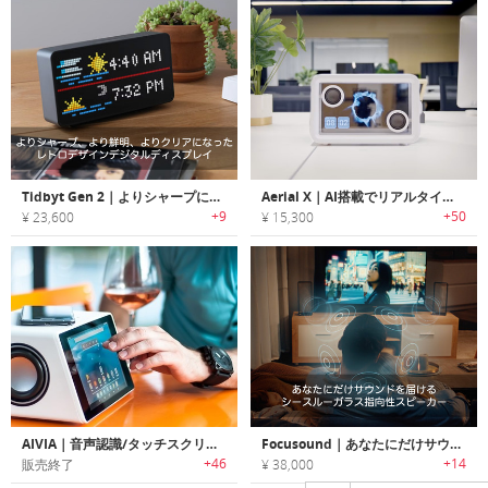
Tidbyt Gen 2｜よりシャープに、より鮮明に、よりクリアになったレトロデザインデジタルディスプレイ
Aerial X｜AI搭載でリアルタイムで歌詞を生成するデジタルフォトフレームとスピーカー
+9
+50
¥ 23,600
¥ 15,300
AIVIA｜音声認識/タッチスクリーン/ワイヤレス充電機能搭載スマートスピーカー「エイビア」
Focusound｜あなたにだけサウンドを届けるシースルーガラス指向性スピーカー「フォーカサウンド」
+46
+14
販売終了
¥ 38,000