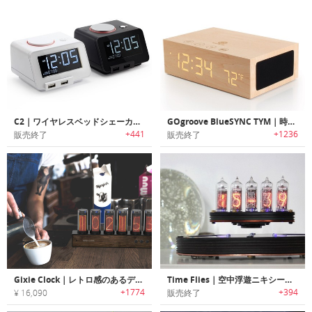
C2｜ワイヤレスベッドシェーカー機能搭載4イン1アラームクロック「シーツー」
GOgroove BlueSYNC TYM｜時計付き木製Bluetoothワイアレスステレオスピーカー
+441
+1236
販売終了
販売終了
Gixie Clock｜レトロ感のあるディスプレイが楽しめるニキシー管クロック「ギクシークロック」
Time Flies｜空中浮遊ニキシー管クロック「タイムフライズ」
+1774
+394
¥ 16,090
販売終了