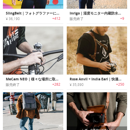
SlingBelt｜フォトグラファーに最適なカメラを簡単持ち運べるカメラキャリーソリューション 「スリングベルト」
Inrigo｜湿度モニター内蔵防水カメラバッグ「インリゴ」
+412
+9
¥ 36,190
販売終了
MeCam NEO｜様々な場所に取り付け可能なスマートライフスタイルカメラ「ミーカムネオ」
Rose Anvil + India Earl｜快適に写真撮影可能なレザーカメラハーネス
+282
+250
販売終了
¥ 35,890