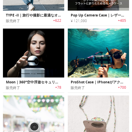
TYPE -II｜旅行や撮影に最適なオーガナイズバックパック「タイプツー」
Pop Up Camera Case｜レザーの風合いが美しいフラットに折りたためるカメラケース
+622
+405
販売終了
¥ 121,090
Moon｜360°空中浮遊セキュリティカメラ「ムーン」
ProShot Case｜iPhoneがアクションカメラに早変わりするアプリ連動完全防水ケース「プロショット・ケース」
+78
+700
販売終了
販売終了