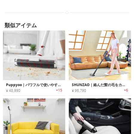
類似アイテム
Puppyoo｜パワフルで使いやすいスリムコードレス掃除機「パピーユー」
SHUNZAO｜絡んだ髪の毛をカットする機能搭載のコードレス掃除機「シュンザオ」
+15
+6
¥ 48,990
¥ 96,790