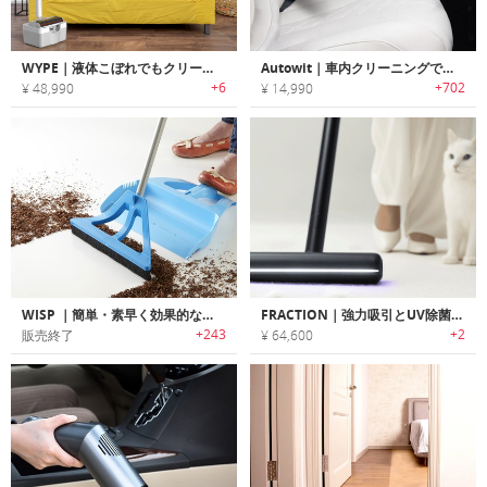
WYPE｜液体こぼれでもクリーニングできるハイブリッドクリーナー「ワイプ」
Autowit｜車内クリーニングで活躍するコードレスのサイクロンミニハンディクリーナー「オートウィット」
+6
+702
¥ 48,990
¥ 14,990
WISP ｜簡単・素早く効果的なお掃除を可能にするクリーニングツール「ウィスプ」
FRACTION｜強力吸引とUV除菌を一台に備えたモジュール式掃除機
+243
+2
販売終了
¥ 64,600