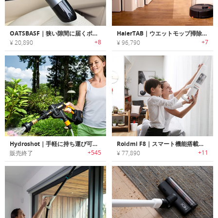
OATSBASF｜狭い隙間に届くポータブルワイヤレスバキュームクリーナー「オーツバスフ」
HaierTAB｜ウエットモップ掃除もできるロボット掃除機「ハイアールTAB」
+8
+7
¥ 20,890
¥ 96,790
Hydroshot｜手軽に持ち運び可能なポータブルジェットクリーナー
Roidmi F8｜スマート機能搭載パワフルコードレス掃除機「ロイミF8」
+545
+11
販売終了
¥ 77,890