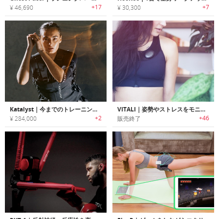
+17
+7
¥ 46,690
¥ 30,300
Katalyst｜今までのトレーニング効率の比にならないフルボディEMSスーツ
VITALI｜姿勢やストレスをモニタリングして直感的なウェルネスコーチを行うスマートブラ「バイタリ」
+2
+46
¥ 284,000
販売終了