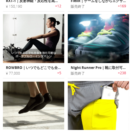
RXT-1｜反射神経・反応性を高めるスパーリングコーチロボット「RXT-1」
FlexR｜ゲームをしながらエクササイズ/リハビリが可能な神経筋センサーデバイス「フレクサー」
+12
+169
¥ 150,190
販売終了
ROWBRO｜いつでもどこでも全身を強化可能なポータブルローイングマシン「ロウブロ」
Night Runner Pro｜靴に取付可能な夜間アウトドアスポーツ用シューズライト「ナイトランナー プロ」
+5
+238
¥ 77,000
販売終了