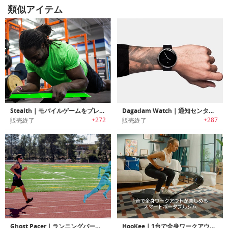
類似アイテム
Stealth｜モバイルゲームをプレイ中に体幹トレーニング可能なコアトレーナー「ステルス」
Dagadam Watch｜通知センター/ヘルスフィットネス機能を搭載したカーブタッチベゼルスマートウォッチ「ダガダム」
+272
+287
販売終了
販売終了
Ghost Pacer｜ランニングパートナーを投影してモチベーションをUPするARグラス「ゴーストペーサー」
HooKee｜1台で全身ワークアウトが楽しめるスマートポータブルジム「フーキー」