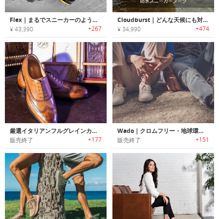
Flex｜まるでスニーカーのような履き心地のビジネスシューズ「フレックス」
Cloudburst｜どんな天候にも対応する防水スニーカーブーツ「クラウドバースト」
+267
+474
¥ 43,390
¥ 34,990
厳選イタリアンフルグレインカーフスキンレザーを使用したハンドメイドのドレスシューズ/スニーカー
Wado｜クロムフリー・地球環境に優しい80’sデザインのスニーカー「ワードー」
+177
+151
販売終了
販売終了