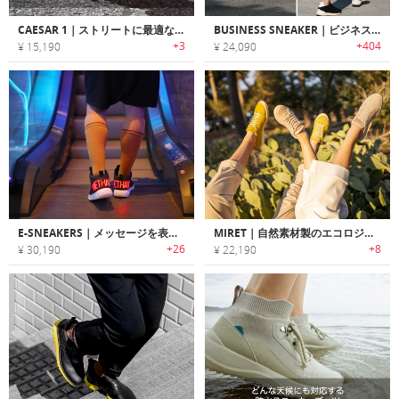
CAESAR 1｜ストリートに最適な肉球を保護する犬用スニーカー「シーザー1」
BUSINESS SNEAKER｜ビジネスシーンでも着用可能なカジュアルスニーカー「ビジネススニーカー」
+3
+404
¥ 15,190
¥ 24,090
E-SNEAKERS｜メッセージを表示可能なLEDディスプレイ搭載スニーカー「Eスニーカー」
MIRET｜自然素材製のエコロジカルスニーカー「ミレット」
+26
+8
¥ 30,190
¥ 22,190