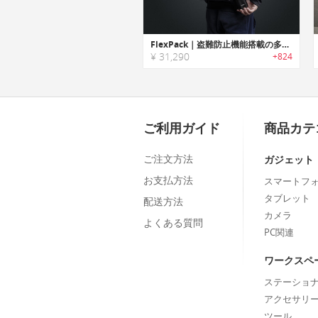
FlexPack｜盗難防止機能搭載の多機能ダッフル/バックパック「フレックスパック」シリーズ
¥ 31,290
+824
ご利用ガイド
商品カテ
ご注文方法
ガジェット
お支払方法
スマートフ
タブレット
配送方法
カメラ
よくある質問
PC関連
ワークスペ
ステーショ
アクセサリ
ツール