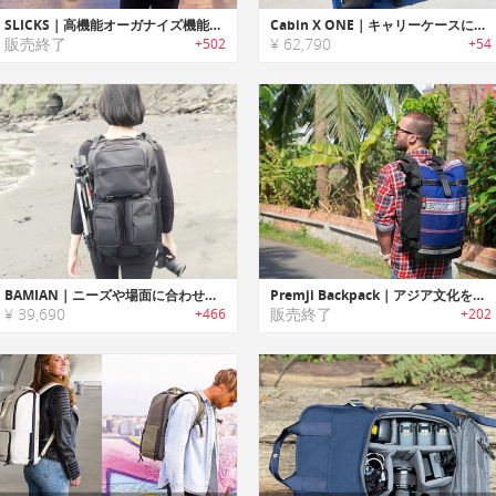
SLICKS｜高機能オーガナイズ機能搭載3WAYトラベルバックパック「スリックス」
Cabin X ONE｜キャリーケースに早変わりするハイブリッドバックパック「キャビンエックスワン」
販売終了
¥ 62,790
+502
+54
BAMIAN｜ニーズや場面に合わせた調整が可能なMolleシステムバックパック「バミアン」
Premji Backpack｜アジア文化を伝承する生地を使ったエスニックバックパック「プレムジ」
¥ 39,690
販売終了
+466
+202