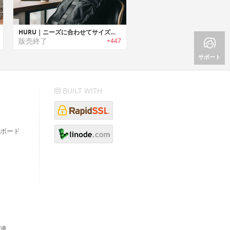
HURU｜ニーズに合わせてサイズ変更可能なタフユースバックパック「フル」
販売終了
+447
サポート
BUILT WITH
ボード
連