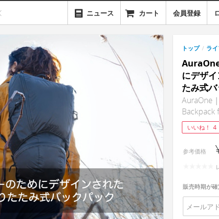
ニュース
カート
会員登録
トップ
/
ライ
Aura
にデザイ
たみ式バ
AuraOne｜T
Backpack 
いいね！
4
参考価格
販売時期が確