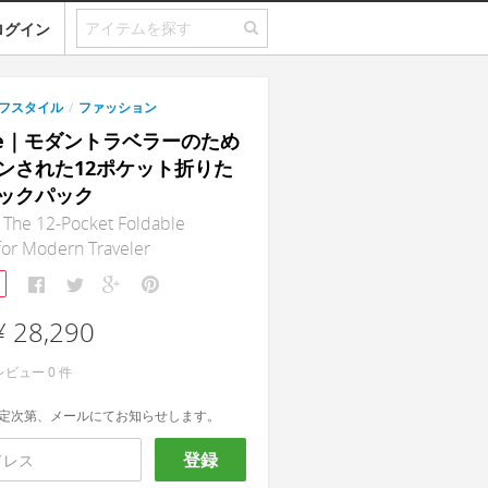
ログイン
フスタイル
/
ファッション
One｜モダントラベラーのため
ンされた12ポケット折りた
ックパック
he 12-Pocket Foldable
for Modern Traveler
¥ 28,290
レビュー
0
件
定次第、メールにてお知らせします。
登録