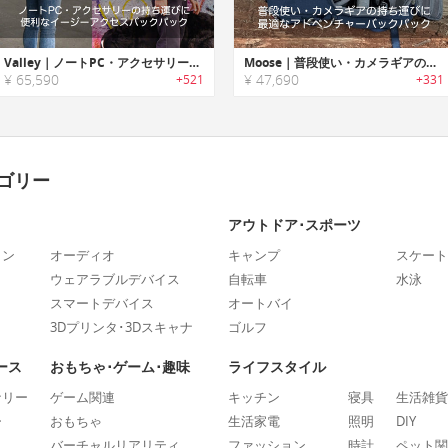
Valley｜ノートPC・アクセサリーの持ち運びに便利なイージーアクセスバックパック「バレー」
Moose｜普段使い・カメラギアの持ち運びに最適なアドベンチャーバックパック「ムース」
¥ 65,590
¥ 47,690
+521
+331
ゴリー
アウトドア･スポーツ
ォン
オーディオ
キャンプ
スケート
ウェアラブルデバイス
自転車
水泳
スマートデバイス
オートバイ
3Dプリンタ･3Dスキャナ
ゴルフ
ース
おもちゃ･ゲーム･趣味
ライフスタイル
ナリー
ゲーム関連
キッチン
寝具
生活雑貨
ー
おもちゃ
生活家電
照明
DIY
バーチャルリアリティ
ファッション
時計
ペット関