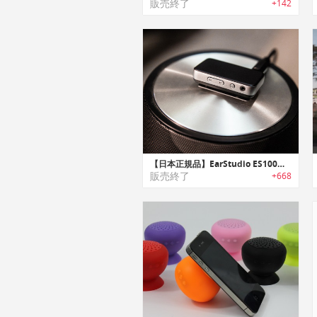
販売終了
+142
【日本正規品】EarStudio ES100｜スタジオ品質の24ビットハイレゾオーディオを提供するBluetoothレシーバー「イヤースタジオ」
販売終了
+668