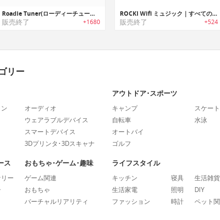
Roadie Tuner(ローディーチューナー)｜究極のギタリストツール
ROCKI Wifi ミュジック｜すべてのスマホからすべてのスピーカーへ
販売終了
販売終了
+1680
+524
ゴリー
アウトドア･スポーツ
ォン
オーディオ
キャンプ
スケート
ウェアラブルデバイス
自転車
水泳
スマートデバイス
オートバイ
3Dプリンタ･3Dスキャナ
ゴルフ
ース
おもちゃ･ゲーム･趣味
ライフスタイル
ナリー
ゲーム関連
キッチン
寝具
生活雑貨
ー
おもちゃ
生活家電
照明
DIY
バーチャルリアリティ
ファッション
時計
ペット関