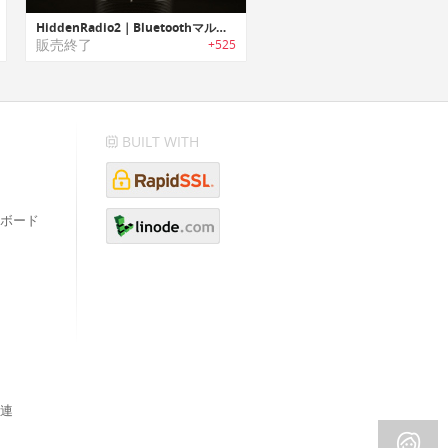
HiddenRadio2｜Bluetoothマルチスピーカー
販売終了
+525
BUILT WITH
ボード
連