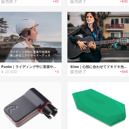
販売終了
販売終了
+45
+645
Punks｜ライディング中に音楽や会話を楽しめるニアイヤーオーディオ
Glow｜心拍に合わせてドキドキ光るイヤホン グロウ
¥ 20,500
販売終了
+3
+644