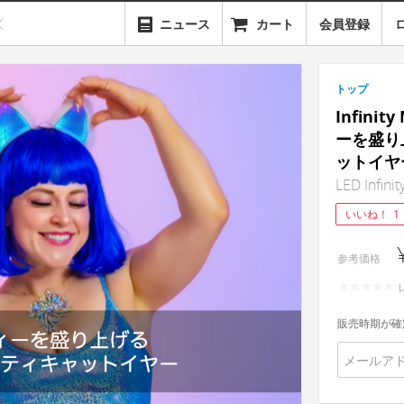
ニュース
カート
会員登録
トップ
Infinit
ーを盛り
ットイヤ
LED Infinit
いいね！
1
参考価格
販売時期が確