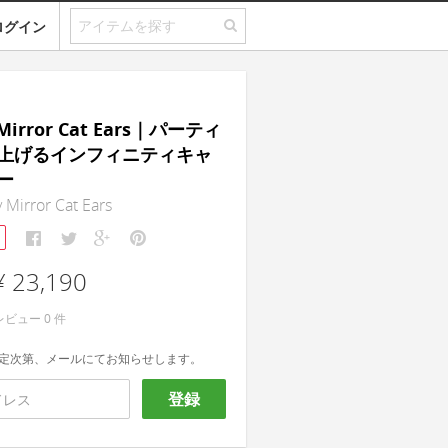
ログイン
y Mirror Cat Ears｜パーティ
上げるインフィニティキャ
ー
y Mirror Cat Ears
¥ 23,190
レビュー
0
件
定次第、メールにてお知らせします。
登録