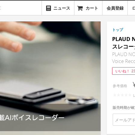
ニュース
カート
会員登録
トップ
PLAUD 
スレコー
PLAUD NO
Voice Rec
いいね！
2
参考価格
販売時期が確