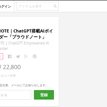
ログイン
NOTE｜ChatGPT搭載AIボイ
ダー「プラウドノート」
TE｜ChatGPT Empowered AI
order
3
¥ 22,800
レビュー
0
件
定次第、メールにてお知らせします。
登録