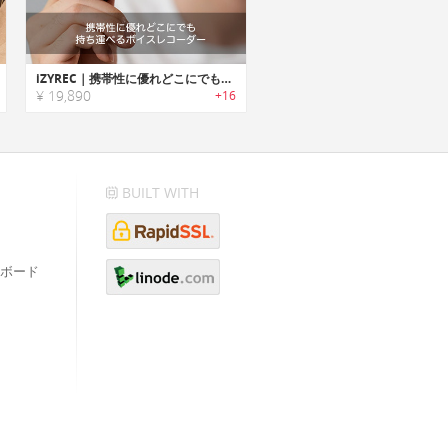
iZYREC｜携帯性に優れどこにでも持ち運べるボイスレコーダー「イーズレック」
¥ 19,890
+16
BUILT WITH
ボード