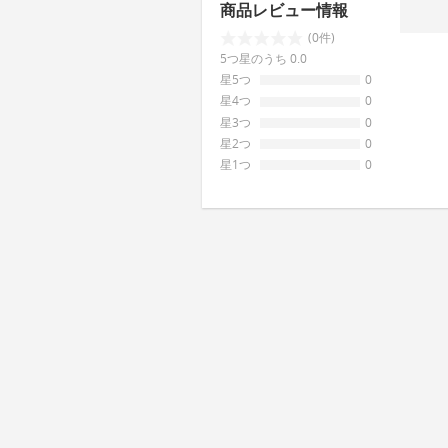
商品レビュー情報
(0件)
5つ星のうち 0.0
星5つ
0
星4つ
0
星3つ
0
星2つ
0
星1つ
0