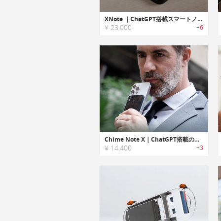
XNote ｜ChatGPT搭載スマートノートブック
¥ 23,000
+6
Chime Note X｜ChatGPT搭載のレコーダー兼翻訳デバイス
¥ 14,400
+3