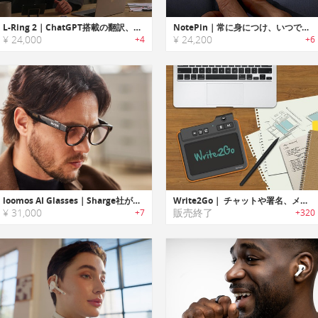
L-Ring 2｜ChatGPT搭載の翻訳、AIアシスタントとスマートコントロールデバイス
NotePin｜常に身につけ、いつでも録音できるウェアラブルAI
¥ 24,000
¥ 24,200
+4
+6
loomos AI Glasses｜Sharge社が開発する、ChatGPT搭載のスマートグラス
Write2Go｜ チャットや署名、メモ取りの新たな方法「ライト2ゴー」
¥ 31,000
販売終了
+7
+320