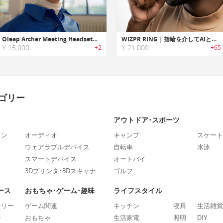
Oleap Archer Meeting Headset｜録音と議事録の自動作成が可能なAI搭載の片耳ヘッドセット
WIZPR RING｜指輪を介してAIとチャットできるスマートリング
¥ 15,000
¥ 21,000
+2
+65
ゴリー
アウトドア･スポーツ
ォン
オーディオ
キャンプ
スケート
ウェアラブルデバイス
自転車
水泳
スマートデバイス
オートバイ
3Dプリンタ･3Dスキャナ
ゴルフ
ース
おもちゃ･ゲーム･趣味
ライフスタイル
ナリー
ゲーム関連
キッチン
寝具
生活雑貨
ー
おもちゃ
生活家電
照明
DIY