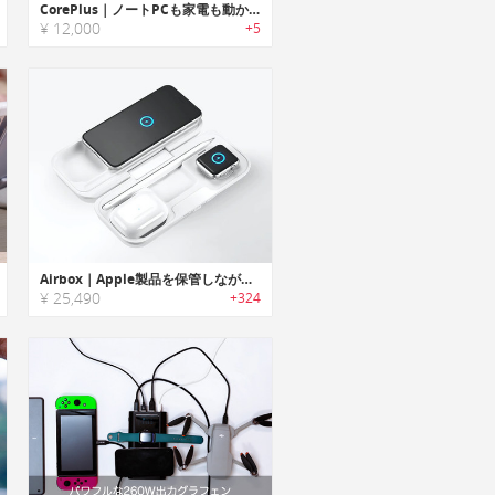
CorePlus｜ノートPCも家電も動かせるAC対応27,000mAhポータブルパワーバンク
¥ 12,000
+5
Airbox｜Apple製品を保管しながら充電可能なワイヤレス充電ステーション「エアボックス」
¥ 25,490
+324