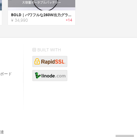
BOLD｜パワフルな260W出力グラフェン大容量ポータブルバッテリー「ボールド」
¥ 34,990
+14
BUILT WITH
ボード
連