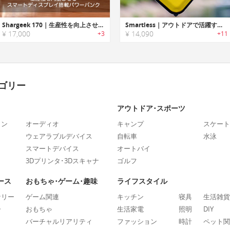
Shargeek 170｜生産性を向上させるスマートディスプレイ搭載パワーバンク
Smartless｜アウトドアで活躍するタフユース防水ポータブルバッテリー「スマートレス」
¥ 17,000
¥ 14,090
+3
+11
ゴリー
アウトドア･スポーツ
ォン
オーディオ
キャンプ
スケート
ウェアラブルデバイス
自転車
水泳
スマートデバイス
オートバイ
3Dプリンタ･3Dスキャナ
ゴルフ
ース
おもちゃ･ゲーム･趣味
ライフスタイル
ナリー
ゲーム関連
キッチン
寝具
生活雑貨
ー
おもちゃ
生活家電
照明
DIY
バーチャルリアリティ
ファッション
時計
ペット関