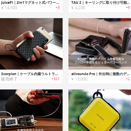
JuicePi｜2in1マグネット式パワーバンクウォールチャージャー「ジュースパイ」
TAU 2｜キーリングに取り付け可能なポータブルパワーバンク
¥ 14,500
¥ 4,200
+3
+9
Scorpion｜ケーブル内蔵ウルトラスリムパワーバンク「スコーピオン」
allroundo Pro｜外出時に複数のデバイス充電可能なコンバーチブルモジュラーパワーバンク
販売終了
¥ 13,000
+321
+2