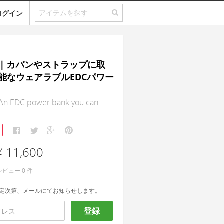
ログイン
os｜カバンやストラップに取
能なウェアラブルEDCパワー
n EDC power bank you can
¥ 11,600
レビュー
0
件
定次第、メールにてお知らせします。
登録