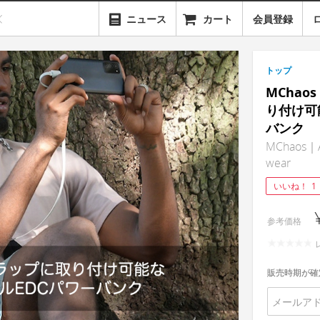
ニュース
カート
会員登録
トップ
MCha
り付け可
バンク
MChaos｜A
wear
いいね！
1
参考価格
販売時期が確