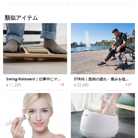
類似アイテム
Swing-Rolboard｜仕事中にマッサージや足ツボ刺激ができる、3-in-1のバランスボード
STRIG｜筋肉の疲れ・痛みを低減するマイクロバイブレーションマッサージャー「ストリグ」
+3
+21
¥ 11,200
¥ 25,490