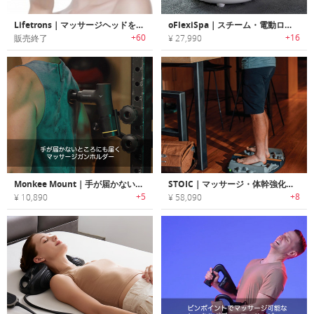
Lifetrons｜マッサージヘッドを交換可能なフェーシャルマッサージキット
oFlexiSpa｜スチーム・電動ローラーマッサージ機能搭載フットバス「オフレキシスパ」
+60
+16
販売終了
¥ 27,990
Monkee Mount｜手が届かないところにも届くマッサージガンホルダー「モンキーマウント」
STOIC｜マッサージ・体幹強化に役立つフットマット「ストイック」
+5
+8
¥ 10,890
¥ 58,090