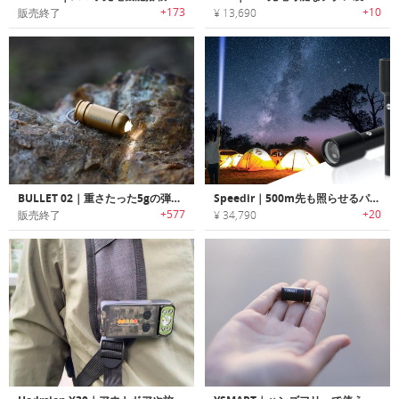
+173
+10
販売終了
¥ 13,690
BULLET 02｜重さたった5gの弾丸デザインフラッシュライト「ブレット02」
Speedir｜500m先も照らせるパワフル・高輝度ホワイトレーザーフラッシュライト「スピーディアー」
+577
+20
販売終了
¥ 34,790