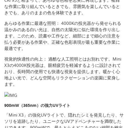
CRI 95と相まって、あらゆる色相を忠実に再現します。複雑
な作業に取り組んでいるときでも、雰囲気を楽しんでいると
きでも、ありのままの色を体験できます。
あらゆる作業に最適な照明： 4000Kの投光器から発せられる
温かみのある白い光は、自然の太陽光に似た環境を作り出し
ます。このため、読書や工作など、細部にまで細心の注意を
払う必要がある作業や、正確な色彩表現が最も重要な作業に
最適です。
視覚的快適性の向上： 過酷な人工照明とはお別れです。Mini
X3の4000K投光器は、眼精疲労を軽減するように設計されて
おり、長時間の使用でも快適な視覚を提供します。暖かく心
地よい光で、どんな空間もリラクゼーションの楽園に変身し
ます。
900mW（365nm）の強力UVライト
「Mini X3」の強化UVライトで、隠れたシミを発見したり、サ
ソリを追跡したり、ユニークなUVアドベンチャーを満喫した
りできます。900mWで、最もとらえどころのない細部を検出