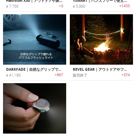
Hadrsion X30｜アウトドアや旅行の心強い味方になる、モバイルバッテリーとして使える懐中電灯
YSMART｜ハンズフリーで使えるマグネットベース搭載EDCフラッシュライト「Yスマート」
+3
+1455
¥ 7,700
¥ 5,980
DARKFADE｜自然なグリップで握れるパワフルフラッシュライト「ダークフェイド」
REVEL GEAR｜アウトドアやフェスに最適なポータブルLEDロープライト「レベルギア」
+967
+374
¥ 41,190
販売終了