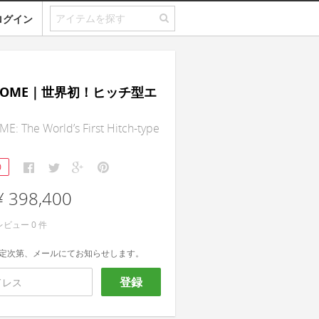
ログイン
-HOME｜世界初！ヒッチ型エ
: The World’s First Hitch-type
0
¥ 398,400
レビュー
0
件
定次第、メールにてお知らせします。
登録