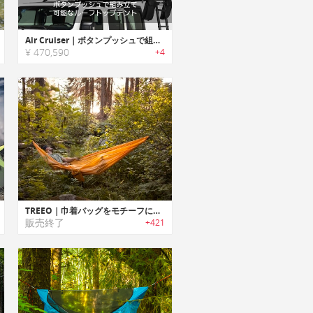
Air Cruiser｜ボタンプッシュで組み立て可能なルーフトップテント
¥ 470,590
+4
TREEO｜巾着バッグをモチーフにデザインされた3イン1ポータブルハンモック「ツリーオ」
販売終了
+421