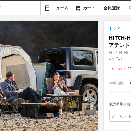
ニュース
カート
会員登録
トップ
HITCH
アテント
HITCH-HOME
Air Tent
いいね！
2
参考価格
販売時期が確