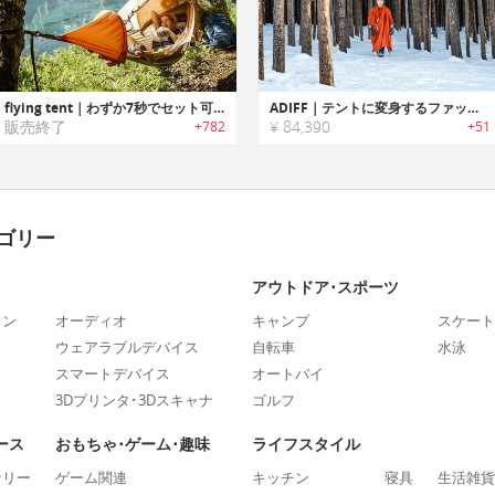
flying tent｜わずか7秒でセット可能なハンモックテント「フライングテント」
ADIFF｜テントに変身するファッショナブルなテントジャケット「アディフ」
販売終了
¥ 84,390
+782
+51
ゴリー
アウトドア･スポーツ
ォン
オーディオ
キャンプ
スケート
ウェアラブルデバイス
自転車
水泳
スマートデバイス
オートバイ
3Dプリンタ･3Dスキャナ
ゴルフ
ース
おもちゃ･ゲーム･趣味
ライフスタイル
ナリー
ゲーム関連
キッチン
寝具
生活雑貨