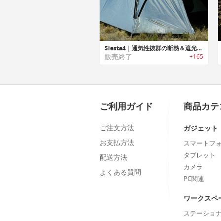
Siesta4｜通気性抜群の断熱＆遮光テント「シエスタ４」
販売終了
+165
ご利用ガイド
商品カテ
ご注文方法
ガジェット
お支払方法
スマートフ
タブレット
配送方法
カメラ
よくある質問
PC関連
ワークスペ
ステーショ