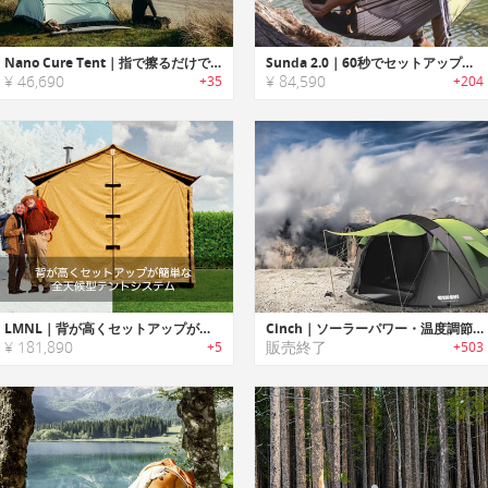
Nano Cure Tent｜指で擦るだけで開いた穴を修復できるセルフヒーリングテント「ナノキュアテント」
Sunda 2.0｜60秒でセットアップ可能な2人用ハンモックテント「サンダ2.0」
¥ 46,690
¥ 84,590
+35
+204
LMNL｜背が高くセットアップが簡単な全天候型テントシステム
Cinch｜ソーラーパワー・温度調節機能搭載ポップアップテント「シンチ」
¥ 181,890
販売終了
+5
+503