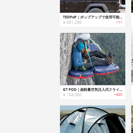
TEDPoP｜ポップアップで使用可能なハードシェルルーフトップテント「テッドポップ」
¥ 661,290
+11
G7 POD｜超軽量空気注入式クライミングレッジ「G7ポッド」
¥ 104,090
+405