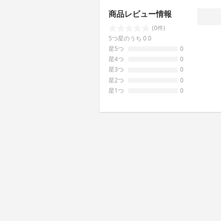
商品レビュー情報
(0件)
5つ星のうち 0.0
星5つ
0
星4つ
0
星3つ
0
星2つ
0
星1つ
0