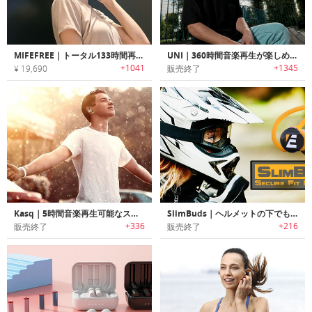
MIFEFREE｜トータル133時間再生可能な長寿命バッテリー搭載ワイヤレスイヤホン「ミーフェフリー」
UNI｜360時間音楽再生が楽しめる高機能Bluetooth5.0ワイヤレスイヤホン「ユニ」
+1041
+1345
¥ 19,690
販売終了
Kasq｜5時間音楽再生可能なスポーツワイヤレスイヤホン「カスク」
SlimBuds｜ヘルメットの下でも装着可能でバイクライドに最適なハンドルバーコントローラ付きBluetoothワイヤレスイヤホン「スリムバッズ」
+336
+216
販売終了
販売終了