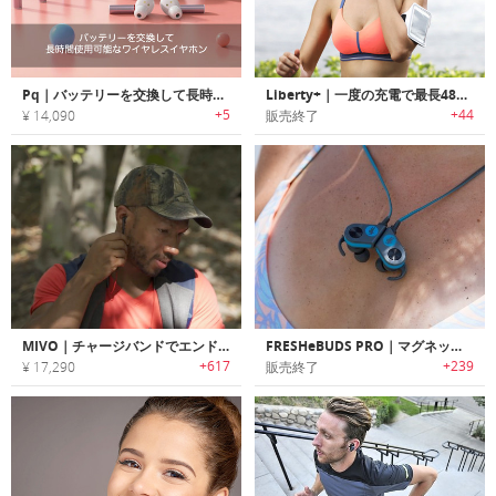
Pq｜バッテリーを交換して長時間使用可能なワイヤレスイヤホン「ピーキュー」
Liberty+｜一度の充電で最長48時間使用可能なワイヤレスイヤホン「リバティプラス」
+5
+44
¥ 14,090
販売終了
MIVO｜チャージバンドでエンドレスに音楽を楽しめるワイヤレスイヤホン 「ミヴォー」
FRESHeBUDS PRO｜マグネット内蔵Bluetoothワイヤレスイヤホン「フレッシーバッズプロ」
+617
+239
¥ 17,290
販売終了