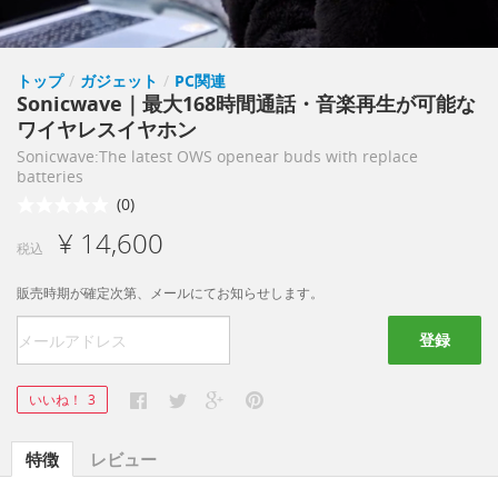
トップ
/
ガジェット
/
PC関連
Sonicwave｜最大168時間通話・音楽再生が可能な
ワイヤレスイヤホン
Sonicwave:The latest OWS openear buds with replace
batteries
(0)
¥ 14,600
税込
販売時期が確定次第、メールにてお知らせします。
登録
いいね！
3
特徴
レビュー