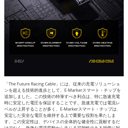
「The Future Racing Cable」には、従来の充電ソリューショ
ンを超える技術的進歩として、E-Markerスマート・チップを
追加しました。この技術の特筆すべき利点は、特に急速充電
時に安定した電圧を保証することです。急速充電では電流レ
ベルが上昇することが多く、E-Markerスマート・チップは、
安定した安全な電圧を維持する上で重要な役割を果たしま
す。この安定性は、デバイスの全体的な健全性に貢献するだ
けでなく、急激な電流変動から生じる可能性のある損傷に対