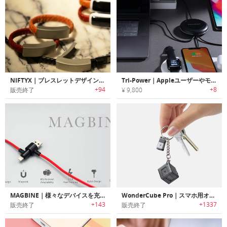
NIFTYX｜ブレスレットデザイン充電ケーブル「ニフティックス」
Tri-Power｜Appleユーザーやモバイラ―の電源問題を解決する3 in 1ケーブル「トライパワー」
+94
+8
販売終了
¥ 9,800
MAGBINE｜様々なデバイスを充電可能なオールインワンUSBマグネットケーブル「マグバイン」
WonderCube Pro｜スマホ用オールインワンアクセサリーキューブ「ワンダーキューブプロ」
+143
+1337
販売終了
販売終了