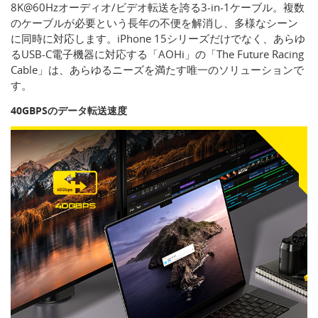
8K@60Hzオーディオ/ビデオ転送を誇る3-in-1ケーブル。複数
のケーブルが必要という長年の不便を解消し、多様なシーン
に同時に対応します。iPhone 15シリーズだけでなく、あらゆ
るUSB-C電子機器に対応する「AOHi」の「The Future Racing
Cable」は、あらゆるニーズを満たす唯一のソリューションで
す。
40GBPSのデータ転送速度