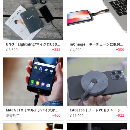
UNO｜Lightning/マイクロUSBとしても使用できるUSB Type-C マグネットケーブル「ユノ」
inCharge｜キーチェーンに取付可能なオールインワン充電ケーブル「インチャージ」
+232
+506
¥ 8,590
¥ 4,890
MACNETO｜マルチデバイス対応高速チャージ/データ転送マグネットケーブル「マックニート」
CABLESS｜ノートPCもチャージ可能な15-in-1充電ケーブル「ケーブレス」
+460
+922
販売終了
¥ 11,090