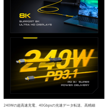
240Wの超高速充電、40Gbpsの光速データ転送、高精細