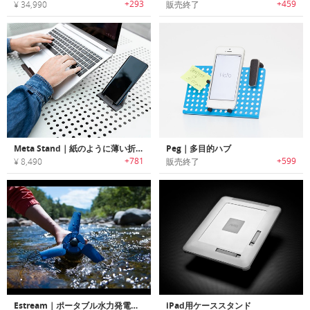
+293
+459
¥ 34,990
販売終了
Meta Stand｜紙のように薄い折りたたみ式ノートPC・スマホ・タブレットスタンド「メタスタンド」
Peg｜多目的ハブ
+781
+599
¥ 8,490
販売終了
Estream｜ポータブル水力発電チャージャー「イーストリーム」
iPad用ケーススタンド