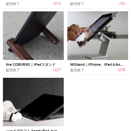
+513
+52
販売終了
販売終了
the COBURNS｜iPadスタンド
MiStand｜iPhone、iPad＆Android用エレガントなスタンド！
+227
+270
販売終了
販売終了
ハードグラフト Sport iPad ケース & スタンド / ヘリテージ