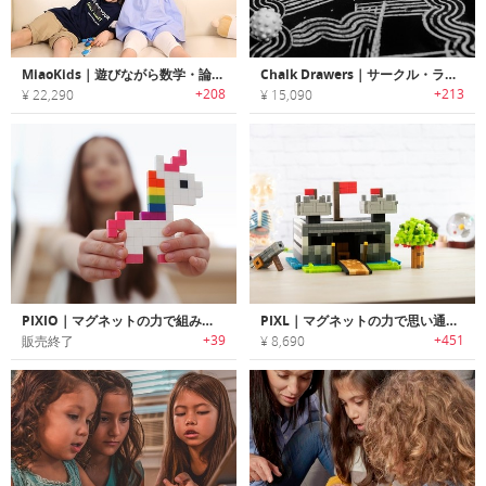
MiaoKids｜遊びながら数学・論理・英語学べるインタラクティブ知育トイ「ミイアオキッズ」
Chalk Drawers｜サークル・ライン・ドットが簡単に描ける芸術性に優れたチョークトイ「チョークドローワー」
+208
+213
¥ 22,290
¥ 15,090
PIXIO｜マグネットの力で組み立てるピクセルアートブロック「ピクシオ」
PIXL｜マグネットの力で思い通りに組み立て可能なアートブロック「ピクセル」
+39
+451
販売終了
¥ 8,690