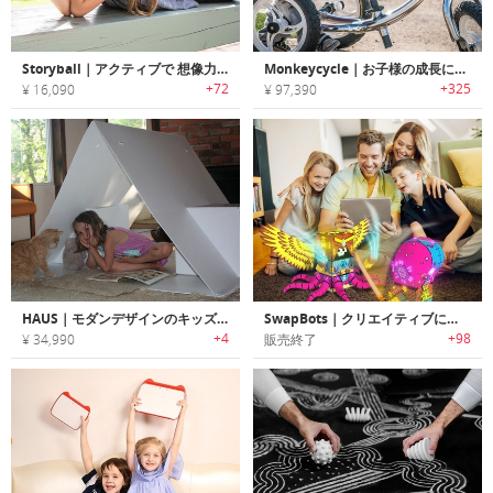
Storyball｜アクティブで 想像力に富んだ遊び方ができるキッズ用スマートトイ「ストーリーボール」
Monkeycycle｜お子様の成長にあわせて成長する8 in 1モジュラー バイク「モンキーサイクル」
+72
+325
¥ 16,090
¥ 97,390
HAUS｜モダンデザインのキッズプレイハウス「ハウス」
SwapBots｜クリエイティブに楽しみながら学べるAR搭載ロボット「スワップボット」
+4
+98
¥ 34,990
販売終了