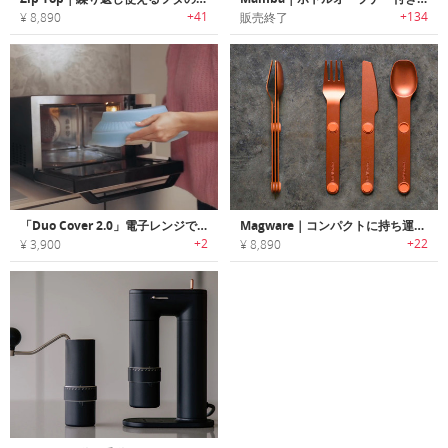
+41
+134
¥ 8,890
販売終了
「Duo Cover 2.0」電子レンジで蒸し料理ができる万能スチーマー
Magware｜コンパクトに持ち運べるマグネットカトラリー「マグウェアー」
+2
+22
¥ 3,900
¥ 8,890