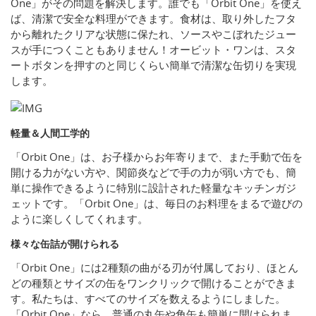
One」がその問題を解決します。誰でも「Orbit One」を使え
ば、清潔で安全な料理ができます。食材は、取り外したフタ
から離れたクリアな状態に保たれ、ソースやこぼれたジュー
スが手につくこともありません！オービット・ワンは、スタ
ートボタンを押すのと同じくらい簡単で清潔な缶切りを実現
します。
軽量＆人間工学的
「Orbit One」は、お子様からお年寄りまで、また手動で缶を
開ける力がない方や、関節炎などで手の力が弱い方でも、簡
単に操作できるように特別に設計された軽量なキッチンガジ
ェットです。「Orbit One」は、毎日のお料理をまるで遊びの
ように楽しくしてくれます。
様々な缶詰が開けられる
「Orbit One」には2種類の曲がる刃が付属しており、ほとん
どの種類とサイズの缶をワンクリックで開けることができま
す。私たちは、すべてのサイズを数えるようにしました。
「Orbit One」なら、普通の丸缶や角缶も簡単に開けられま