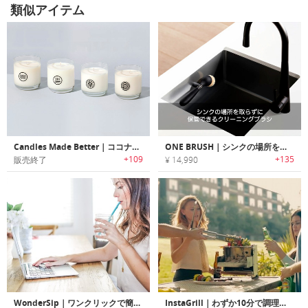
類似アイテム
Candles Made Better｜ココナッツワックスを使用した地球環境にも優しい幻想的な香りのキャンドル
ONE BRUSH｜シンクの場所を取らずに保管できるクリーニングブラシ「ワンブラシ」
+109
+135
販売終了
¥ 14,990
WonderSip｜ワンクリックで簡単クリーニングできるエコストロー「ワンダーシップ」
InstaGrill｜わずか10分で調理可能なコンパクトBBQグリル「インスタグリル」