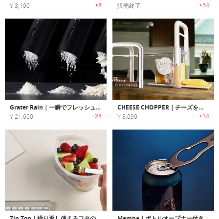
+8
+54
¥ 3,190
販売終了
Grater Rain｜一瞬でフレッシュチーズを削る、電動チーズグレーター
CHEESE CHOPPER｜チーズを好みの厚さで正確にスライスするチーズカッター「チーズチョッパー」
+28
+14
¥ 21,600
¥ 8,090
Zip Top｜繰り返し使えるフタのいらないジップ式フードコンテナ「ジップトップ」
Mamba｜ボトルオープナー付きバーツール「マンバ」