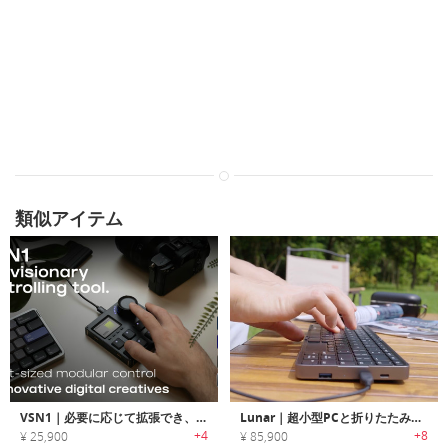
類似アイテム
VSN1｜必要に応じて拡張でき、ワークスペースをより自由で快適にするコントローラー
Lunar｜超小型PCと折りたたみキーボード
+4
+8
¥ 25,900
¥ 85,900