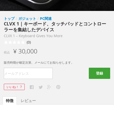
トップ
/
ガジェット
/
PC関連
CLVX 1｜キーボード、タッチパッドとコントロー
ラーを集結したデバイス
CLVX 1 – Keyboard Gives You More
(0)
¥ 30,000
税込
販売時期が確定次第、メールにてお知らせします。
登録
いいね！
7
特徴
レビュー