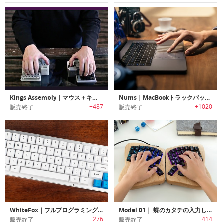
Kings Assembly｜マウス＋キーボード＋ジョイスティック
Nums｜MacBookトラックパッドをナンバーキーボードに変身させる厚さ1mmの超薄型ガラスフィルム「ナム」
+487
+1020
販売終了
販売終了
WhiteFox｜フルプログラミング可能なアルミフレームメカニカルキーボード「ホワイトフォックス」
Model 01｜ 蝶のカタチの入力しやすいキーボード「モデルワン」
+276
+414
販売終了
販売終了