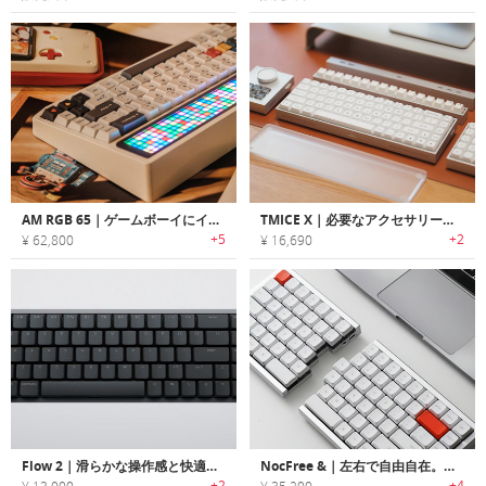
AM RGB 65｜ゲームボーイにインスパイアされたメカニカルキーボード
TMICE X｜必要なアクセサリーを取り付けワークフローを最適化するモジュラーキーボード
+5
+2
¥ 62,800
¥ 16,690
Flow 2｜滑らかな操作感と快適な打鍵感を両立！タッチバー搭載キーボード
NocFree &｜左右で自由自在。分裂できるワイヤレスキーボード
+2
+4
¥ 13,000
¥ 35,200