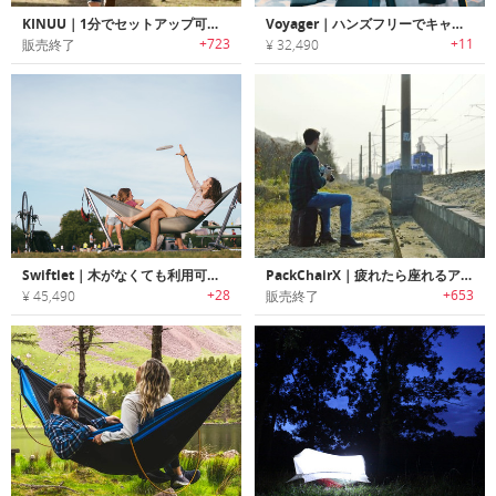
KINUU｜1分でセットアップ可能で快適な超軽量ポータブルハンモックチェア「キヌー」
Voyager｜ハンズフリーでキャリーできる多機能アウトドアチェア「ボイジャー」
+723
+11
販売終了
¥ 32,490
Swiftlet｜木がなくても利用可能なハンモックスタンド「スイフトレット」
PackChairX｜疲れたら座れるアウトドアフォトグラフィーバックパック「パックチェアX」
+28
+653
¥ 45,490
販売終了