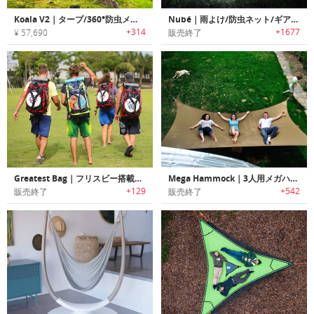
Koala V2｜タープ/360°防虫メッシュ付きのポータブルハンモック「コアラV2」
Nubé｜雨よけ/防虫ネット/ギアスタッシュの３つの機能を搭載した3 in 1ハンモックシェルター「ニューベイ」
+314
+1677
¥ 57,690
販売終了
Greatest Bag｜フリスビー搭載機能付きスポーツバッグ「グレイテストバッグ」
Mega Hammock｜3人用メガハンモック
+129
+542
販売終了
販売終了