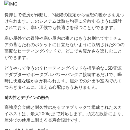
長押しで暖房が作動し、3段階の設定から理想の暖かさを見つ
けられます。このシステムは熱を均等に分散するように設計
されており、寒い天候でも快適さを保つことができます。
寒い屋外での冒険や寒い屋内の夜とはもうお別れです！チェ
アの背もたれのポケットに目立たないように収納された8つの
高度なヒーティングパッドで、どこでも暖かさを楽しむこと
ができます。
どうやって使うの？ヒーティングパッドを標準的なUSB電源
アダプターやポータブルパワーバンクに接続するだけで、瞬
時に快適な暖かさが得られます。屋外での外出や室内でのく
つろぎタイムに、凍える心配はもうありません。
耐久性とデザインの融合
高強度合金鋼と耐久性のあるファブリックで構成されたスカ
イネストは、最大200kgまで対応します。頑丈な設計により、
屋外での使用に耐える長寿命設計です。