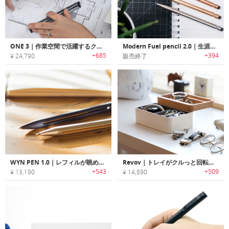
ONE 3｜作業空間で活躍するクラッチペンが収納可能な水平器搭載3面ルーラー「ワンスリー」
Modern Fuel pencil 2.0｜生涯使えるミニマルデザインメカニカルペンシル「モダンフュールペンシル2.0」
+685
+394
¥ 24,790
販売終了
WYN PEN 1.0｜レフィルが眺められるスプリットボディデザインペン「ウィンペン1.0」
Revov｜トレイがクルっと回転するアクセサリーオーガナイザー「レヴォヴ」
+543
+509
¥ 13,190
¥ 14,890