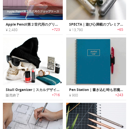
Apple Pencil第２世代用のグリップケース
SPECTA｜遊び心満載のプレミアム合金ペン・フィジェットボール「スペクタ」
+723
+65
¥ 2,480
¥ 13,790
Skull Organizer｜スカルデザイン収納ケース「スカルオーガナイザー」
Pen Station｜書き込む時も邪魔にならないノート用ペンホルダー「ペンステーション」
+716
+243
販売終了
¥ 980