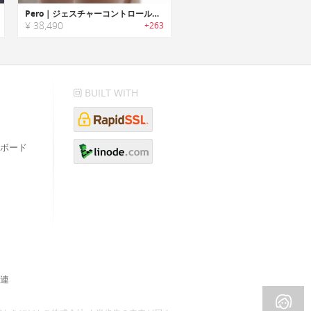
Pero｜ジェスチャーコントロール機能搭載ウェアラブルマウス「ペロ」
¥ 38,490
+263
BUILT WITH
ボード
連