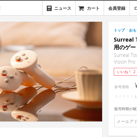
ニュース
カート
会員登録
トップ
/
おも
Surreal
用のゲー
Surreal To
Vision Pro
いいね！
2
参考価格
販売時期が確