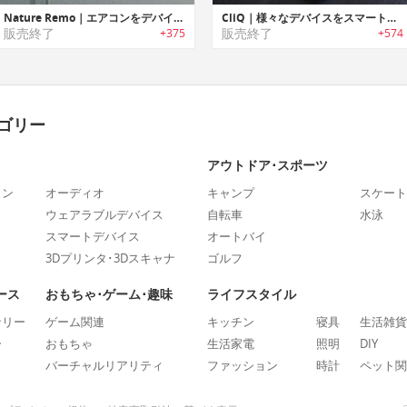
Nature Remo｜エアコンをデバイス１つでスマートに「ネイチャーリモ」
CliQ｜様々なデバイスをスマート化するボタン型スマートワイヤレスセンサー「クリック」
販売終了
販売終了
+375
+574
ゴリー
アウトドア･スポーツ
ォン
オーディオ
キャンプ
スケート
ウェアラブルデバイス
自転車
水泳
スマートデバイス
オートバイ
3Dプリンタ･3Dスキャナ
ゴルフ
ース
おもちゃ･ゲーム･趣味
ライフスタイル
ナリー
ゲーム関連
キッチン
寝具
生活雑貨
ー
おもちゃ
生活家電
照明
DIY
バーチャルリアリティ
ファッション
時計
ペット関