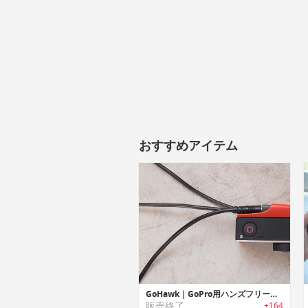
おすすめアイテム
GoHawk｜GoPro用ハンズフリー撮影システム「ゴーホーク」
販売終了
+164