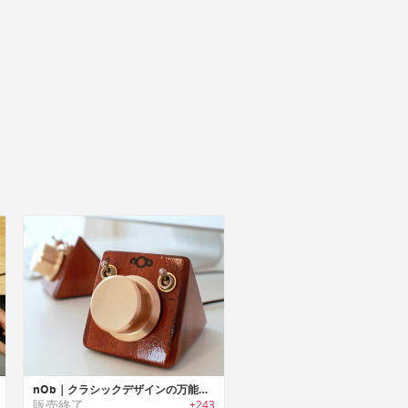
nOb｜クラシックデザインの万能コントローラー「ノブ」
販売終了
+243