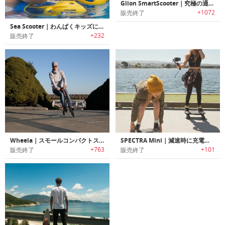
Glion SmartScooter｜究極の通勤電動スクーター
+1072
販売終了
Sea Scooter｜わんぱくキッズに最適なシースクーター
+232
販売終了
Wheela｜スモールコンパクトスクーターバイク「ウィーラ」
SPECTRA Mini｜減速時に充電するポータブル電動スケートボード「スペクトラミニ」
+763
+101
販売終了
販売終了