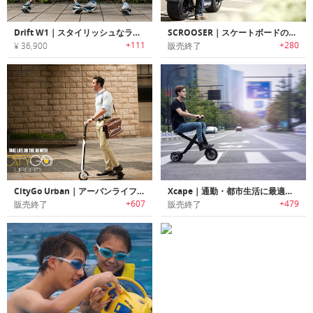
Drift W1｜スタイリッシュなライドが可能なSegway E-スケート「ドリフトW1」
SCROOSER｜スケートボードのようにキック走行も可能な幅広タイヤで安定化抜群のeバイク「スクローサー」
+111
+280
¥ 36,900
販売終了
CityGo Urban｜アーバンライフに最適な電動スクーター「シティゴーアーバン」
Xcape｜通勤・都市生活に最適な折りたたみ式電動スクーター「エックスケープ」
+607
+479
販売終了
販売終了