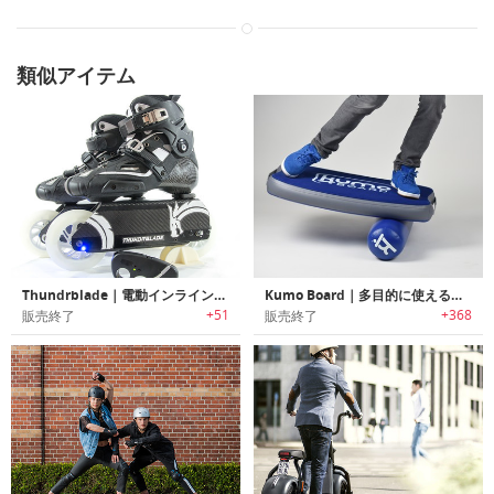
類似アイテム
Thundrblade｜電動インラインスケート「サンダーブレード」
Kumo Board｜多目的に使える空気注入式ポータブルバランスボード「クモボード」
+51
+368
販売終了
販売終了