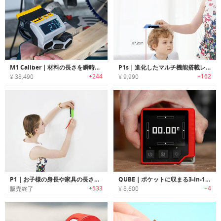
M1 Caliber｜材料の長さを瞬時に測れるDIYメジャー「M1キャリバー」
P1s｜進化したマルチ機能搭載レーザー式スマートメジャー「ピーワンS」
+244
+162
¥ 38,490
¥ 9,990
P1｜お子様の身長や家具の長さを瞬時に計測可能なレーザー式スマートメジャー「ピーワン」
QUBE｜ポケットに収まる3-in-1デジタルメジャー
+533
+4
販売終了
¥ 8,600