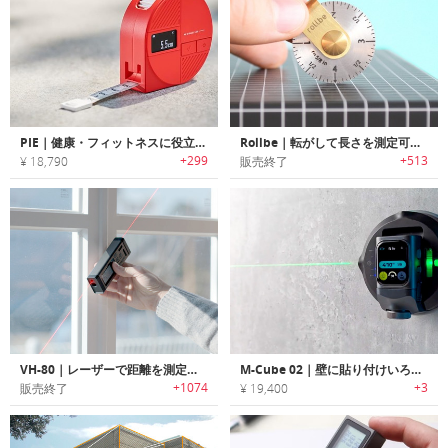
PIE｜健康・フィットネスに役立つボディサイズ計測メジャー「パイ」
Rollbe｜転がして長さを測定可能なポケットサイズメジャー「ローロービ」
+299
+513
¥ 18,790
販売終了
VH-80｜レーザーで距離を測定可能なスマートメジャー「VH-80」
M-Cube 02｜壁に貼り付けいろんな角度で正確に測れるレーザー測定器
+1074
+3
販売終了
¥ 19,400