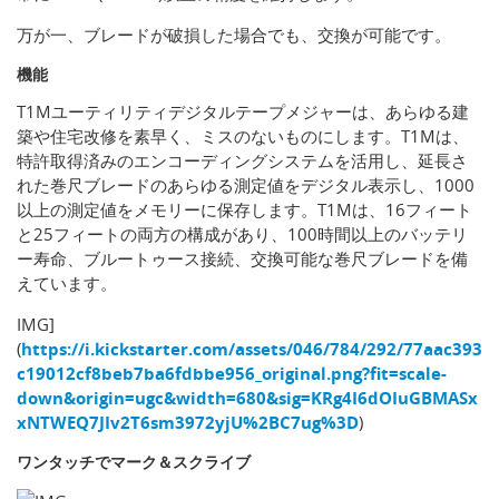
万が一、ブレードが破損した場合でも、交換が可能です。
機能
T1Mユーティリティデジタルテープメジャーは、あらゆる建
築や住宅改修を素早く、ミスのないものにします。T1Mは、
特許取得済みのエンコーディングシステムを活用し、延長さ
れた巻尺ブレードのあらゆる測定値をデジタル表示し、1000
以上の測定値をメモリーに保存します。T1Mは、16フィート
と25フィートの両方の構成があり、100時間以上のバッテリ
ー寿命、ブルートゥース接続、交換可能な巻尺ブレードを備
えています。
IMG]
(
https://i.kickstarter.com/assets/046/784/292/77aac393
c19012cf8beb7ba6fdbbe956_original.png?fit=scale-
down&origin=ugc&width=680&sig=KRg4I6dOIuGBMASx
xNTWEQ7JIv2T6sm3972yjU%2BC7ug%3D
)
ワンタッチでマーク＆スクライブ