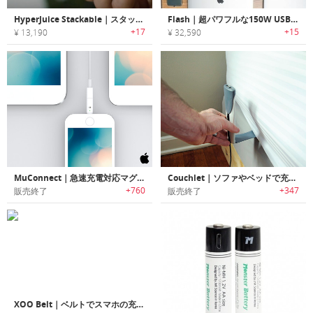
HyperJuice Stackable｜スタックして使える65W/100W USB-C GaNチャージャー「ハイパージュース」
Flash｜超パワフルな150W USB-Cグラフェンポータブルバッテリー「フラッシュ」
+17
+15
¥ 13,190
¥ 32,590
MuConnect｜急速充電対応マグネット充電ケーブル「ミューコネクト」
Couchlet｜ソファやベッドで充電ができる「カウチレット」
+760
+347
販売終了
販売終了
XOO Belt｜ベルトでスマホの充電ができる