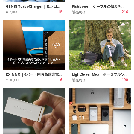
GENKI TurboCharger｜見た目も使い勝手もスマートな高性能充電器
Fishbone｜ ケーブルの悩みをスッキリ解消する充電ステーション「フィッシュボーン」
+18
+216
¥ 7,980
販売終了
EXINNO｜6ポート同時高速充電可能なパワフル出力・ポータブル240WGaNチャージャー「エクシノ」
LightSaver Max｜ポータブルソーラーパワーステーション「ライトセーバーマックス」
+6
+190
¥ 30,600
販売終了