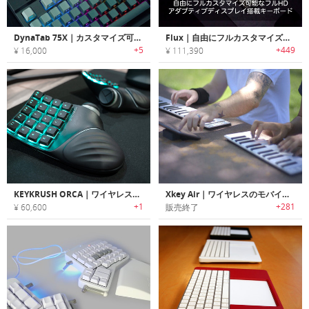
DynaTab 75X｜カスタマイズ可能なスクリーン付きのメカニカルキーボード
Flux｜自由にフルカスタマイズ可能なフルHDアダプティブディスプレイ搭載キーボード
+5
+449
¥ 16,000
¥ 111,390
KEYKRUSH ORCA｜ワイヤレスで使用でき、RGBライト搭載＆カスタマイズ可能な左右分割キーボード
Xkey Air｜ワイヤレスのモバイルミュージックキーボード「エックスキー・エア」
+1
+281
¥ 60,600
販売終了