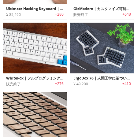
Ultimate Hacking Keyboard｜究極のハッキングキーボード
GizModern｜カスタマイズ可能なバックライト付きメカニカルキーボード
+280
+648
¥ 85,490
販売終了
WhiteFox｜フルプログラミング可能なアルミフレームメカニカルキーボード「ホワイトフォックス」
ErgoDox 76｜人間工学に基づいたメカニカルキーボード製作DIYキット「エルゴドックス76」
+276
+410
販売終了
¥ 49,290