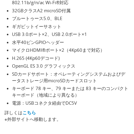
802.11b/g/n/ac Wi-Fi®対応
32GBクラスA2 microSD付属
ブルートゥース5.0、BLE
ギガビットイーサネット
USB 3.0ポート×2、USB 2.0ポート×1
水平40ピンGPIOヘッダー
マイクロHDMI®ポート×2（4Kp60まで対応）
H.265 (4Kp60デコード)
OpenGL ES 3.0 グラフィックス
SDカードサポート：オペレーティングシステムおよびデ
ータストレージ用microSDカードスロット
キーボード 78 キー、79 キーまたは 83 キーのコンパクト
キーボード（地域により異なる）
電源：USBコネクタ経由でDC5V
詳しくは
こちら
※外部サイトへ移動します。