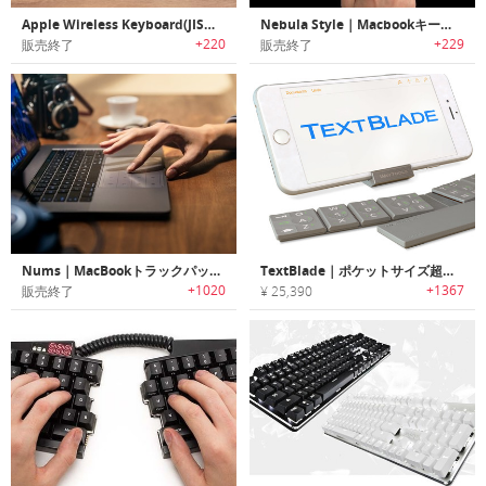
Apple Wireless Keyboard(JIS配列)日本語キーボードのキーに貼れるリアルウッド キースキン
Nebula Style｜Macbookキーボード用デカール「ネビュラスタイル」
+220
+229
販売終了
販売終了
Nums｜MacBookトラックパッドをナンバーキーボードに変身させる厚さ1mmの超薄型ガラスフィルム「ナム」
TextBlade｜ポケットサイズ超小型ポータブルキーボード テキストブレード
+1020
+1367
販売終了
¥ 25,390