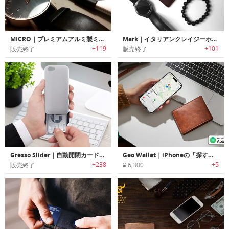
MICRO｜プレミアムアルミ製ミニマリストデザインウォレット「マイクロ」
Mark｜イタリアンクレイジーホースレザーを使用したミニマリストデザインカードホルダーウォレット「マーク」
+119
+101
販売終了
販売終了
Gresso Slider｜自動開閉カードポケット内蔵のiPhone 6/6s用アルミケース「グレッソ・スライダー」
Geo Wallet｜iPhoneの「探す」アプリでいつでも見つけられるスマートウォレット
+238
+5
販売終了
¥ 6,300