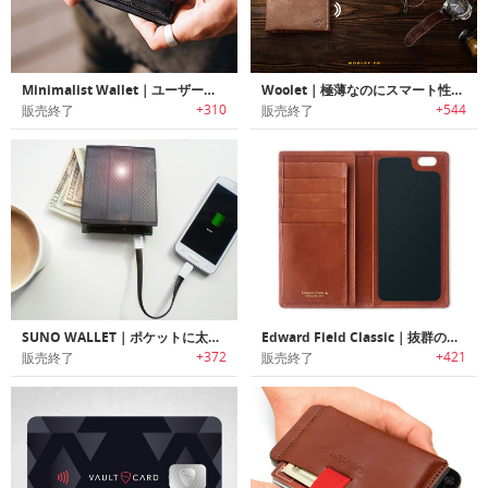
Minimalist Wallet｜ユーザーフレンドリーなミニマルデザインレザーウォレット
Woolet｜極薄なのにスマート性抜群の革財布「ウーレット」
+310
+544
販売終了
販売終了
SUNO WALLET｜ポケットに太陽を！ソーラー充電機能付きウォレット「スーノ」
Edward Field Classic｜抜群のスマホ保持力を誇るウォレット「エドワード・フィールド」
+372
+421
販売終了
販売終了