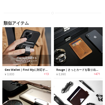
類似アイテム
Geo Wallet｜Find Myに対応するMagSafeウォレット「ジオウォレット」
Rouge｜さっとカードを取り出せるRFIDブロッキングミニマリストスリムウォレット「ルージュ」
+13
+471
¥ 3,600
¥ 8,990