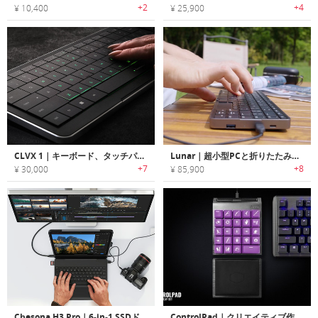
+2
+4
¥ 10,400
¥ 25,900
CLVX 1｜キーボード、タッチパッドとコントローラーを集結したデバイス
Lunar｜超小型PCと折りたたみキーボード
+7
+8
¥ 30,000
¥ 85,900
Chesona H3 Pro｜6-in-1 SSDドッキング対応のiPad用キーボードケース
ControlPad｜クリエイティブ作業/ゲームに最適なエイムパッド搭載メカニカルキーパッド「コントロールパッド」