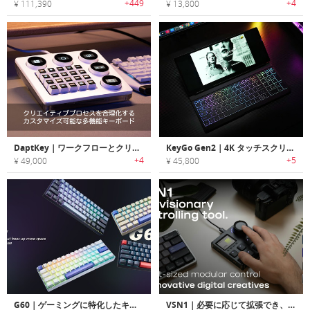
+449
+4
¥ 111,390
¥ 13,800
DaptKey｜ワークフローとクリエイティブプロセスを合理化するカスタマイズ可能な多機能キーボード
KeyGo Gen2｜4K タッチスクリーン搭載の超薄折りたたみキーボード
+4
+5
¥ 49,000
¥ 45,800
G60｜ゲーミングに特化したキーボード
VSN1｜必要に応じて拡張でき、ワークスペースをより自由で快適にするコントローラー