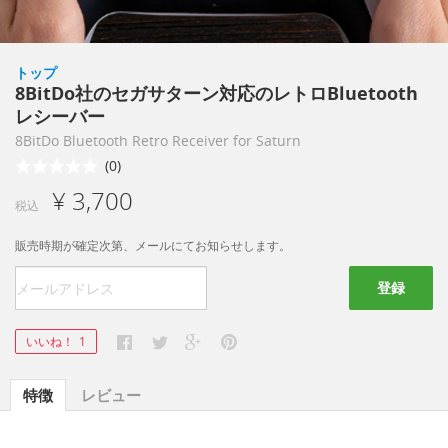
トップ
8BitDo社のセガサターン対応のレトロBluetooth
レシーバー
8BitDo Bluetooth Retro Receiver for Saturn
(0)
¥ 3,700
税込
販売時期が確定次第、メールにてお知らせします。
登録
いいね！
1
特徴
レビュー