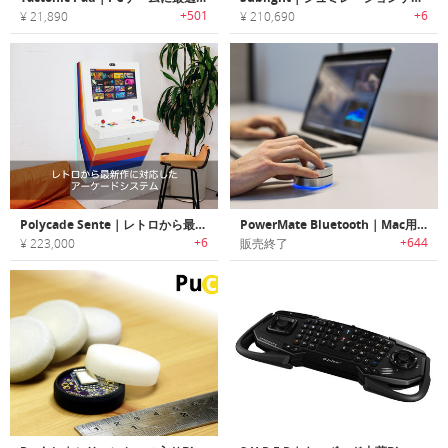
+501
+6
¥ 21,890
¥ 210,690
Polycade Sente｜レトロから最新作に対応したアーケードシステム
PowerMate Bluetooth｜Mac用のプログラム可能なBluetoothコントローラ
+6
+644
¥ 223,000
販売終了