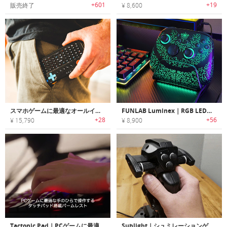
+601
+19
販売終了
¥ 8,600
スマホゲームに最適なオールインワンポータブルゲーミングキーボード「Power Vessel（パワーヴェセル）」
FUNLAB Luminex｜RGB LED搭載、独自技術を採用したゲーミングコントローラー
+28
+56
¥ 15,790
¥ 8,900
Tactonic Pad｜PCゲームに最適な手のひらで操作するタッチパッド搭載パームレスト「タクトニックパッド」
Sublight｜シュミレーションゲーム体験を向上するダイナミック6DOF ジョイスティック「サブライト」