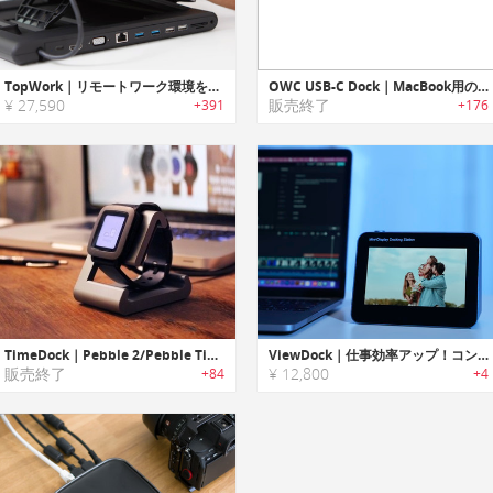
TopWork｜リモートワーク環境を改善する3 in 1ワークステーション「トップワーク」
OWC USB-C Dock｜MacBook用のUSBドック
¥ 27,590
販売終了
+391
+176
TimeDock｜Pebble 2/Pebble Time 2用充電ドック「タイムドック」
ViewDock｜仕事効率アップ！コンパクト多機能ミニディスプレイ
販売終了
¥ 12,800
+84
+4