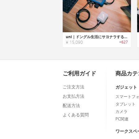
uni｜ドングル生活にサヨナラする8-in-1USB-Cドック/ハブ「ユニ」
¥ 15,090
+627
ご利用ガイド
商品カテ
ご注文方法
ガジェット
お支払方法
スマートフ
タブレット
配送方法
カメラ
よくある質問
PC関連
ワークスペ