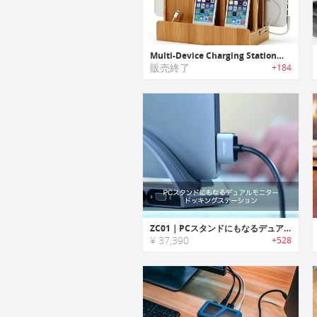
Multi-Device Charging Station｜マルチデバイス充電ステーション
販売終了
+184
ZC01｜PCスタンドにもなるデュアルモニタードッキングステーション「ZC01」
¥ 37,390
+528