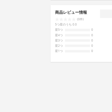
商品レビュー情報
(0件)
5つ星のうち 0.0
星5つ
0
星4つ
0
星3つ
0
星2つ
0
星1つ
0