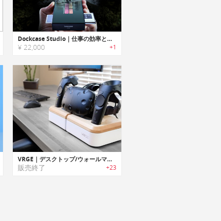
Dockcase Studio｜仕事の効率と生産性を向上する8-in-1ドッキングステーション
¥ 22,000
+1
VRGE｜デスクトップ/ウォールマウントで使用可能なVRヘッドセット用充電ドック「VRGE」
販売終了
+23