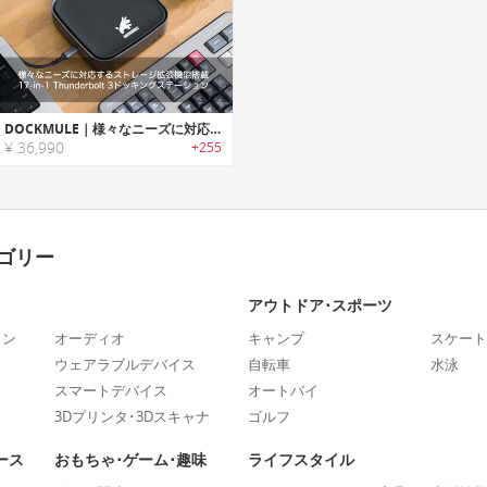
DOCKMULE｜様々なニーズに対応するストレージ拡張機能搭載17-in-1 Thunderbolt 3ドッキングステーション「ドックミュール」
¥ 36,990
+255
ゴリー
アウトドア･スポーツ
ォン
オーディオ
キャンプ
スケート
ウェアラブルデバイス
自転車
水泳
スマートデバイス
オートバイ
3Dプリンタ･3Dスキャナ
ゴルフ
ース
おもちゃ･ゲーム･趣味
ライフスタイル