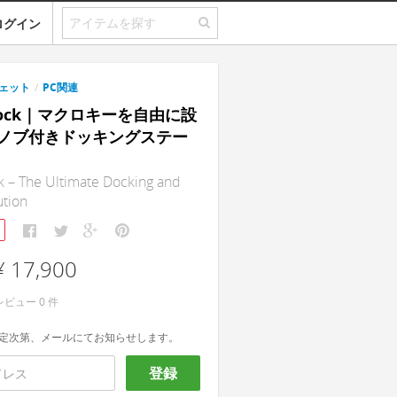
ログイン
ェット
/
PC関連
Dock｜マクロキーを自由に設
ノブ付きドッキングステー
 – The Ultimate Docking and
ution
¥ 17,900
レビュー
0
件
定次第、メールにてお知らせします。
登録