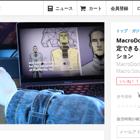
ニュース
カート
会員登録
トップ
/
ガジ
Macro
定できる
ション
MacroDock
Macro Sol
いいね！
1
参考価格
販売時期が確