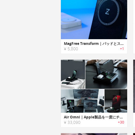
MagFree Transform｜パッドとスタンドに変形する3-in-1ワイヤレス充電器
¥ 5,800
+1
Air Omni｜Apple製品を一度にチャージする6-in-1パワフル充電ステーション「エアオムニ」
¥ 33,090
+30