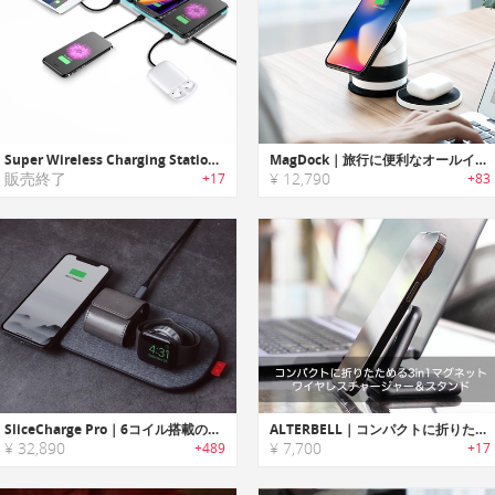
Super Wireless Charging Station｜デバイスを最大6台同時充電可能なワイヤレスチャージパッド
MagDock｜旅行に便利なオールインワンワイヤレスチャージャー「マグドック」
販売終了
¥ 12,790
+17
+83
SliceCharge Pro｜6コイル搭載のワイヤレスチャージングマット「スライスチャージプロ」
ALTERBELL｜コンパクトに折りたためる3in1マグネットワイヤレスチャージャー＆スタンド
¥ 32,890
¥ 7,700
+489
+17