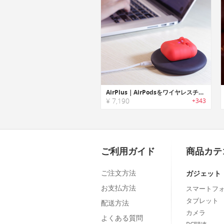
AirPlus｜AirPodsをワイヤレスチャージ可能な保護ケース「エアプラス」
¥ 7,190
+343
ご利用ガイド
商品カテ
ご注文方法
ガジェット
お支払方法
スマートフ
タブレット
配送方法
カメラ
よくある質問