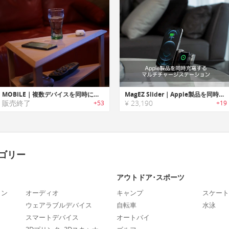
MOBILE｜複数デバイスを同時にワイヤレスチャージ可能なサイドテーブル「モビレ」
MagEZ Slider｜Apple製品を同時充電するマルチチャージステーション「マグイージースライダー」
販売終了
¥ 23,190
+53
+19
ゴリー
アウトドア･スポーツ
ォン
オーディオ
キャンプ
スケート
ウェアラブルデバイス
自転車
水泳
スマートデバイス
オートバイ