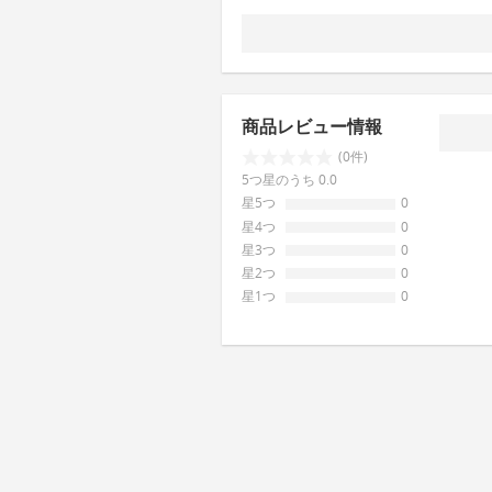
商品レビュー情報
(0件)
5つ星のうち 0.0
星5つ
0
星4つ
0
星3つ
0
星2つ
0
星1つ
0