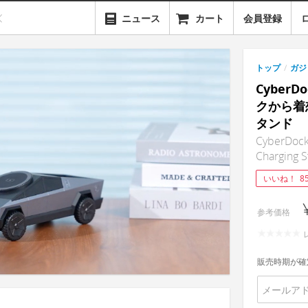
ニュース
カート
会員登録
トップ
/
ガジ
Cyber
クから着
タンド
CyberDock:
Charging S
いいね！
8
参考価格
販売時期が確