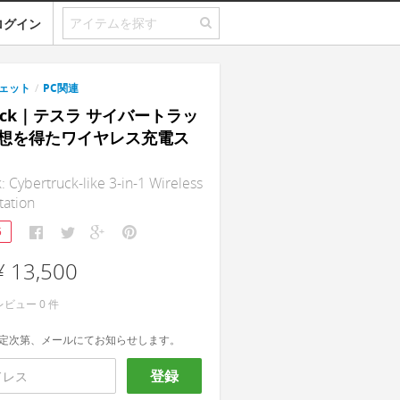
ログイン
ェット
/
PC関連
Dock｜テスラ サイバートラッ
想を得たワイヤレス充電ス
 Cybertruck-like 3-in-1 Wireless
tation
5
¥ 13,500
レビュー
0
件
定次第、メールにてお知らせします。
登録