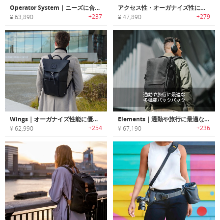
Operator System｜ニーズに合わせて11通りの組み合わせで使える交換可能なモジュラーバッグ「オペレーターシステム」
アクセス性・オーガナイズ性に優れたフォトグラファーに最適なデイパック「DUO（デュオ）」
+237
+279
¥ 63,890
¥ 47,890
Wings｜オーガナイズ性能に優れ毎日使いに最適なラグジュアリーレザーバックパック「ウィングス」
Elements｜通勤や旅行に最適な多機能バックパック「エレメンツ」
+254
+236
¥ 62,990
¥ 67,190