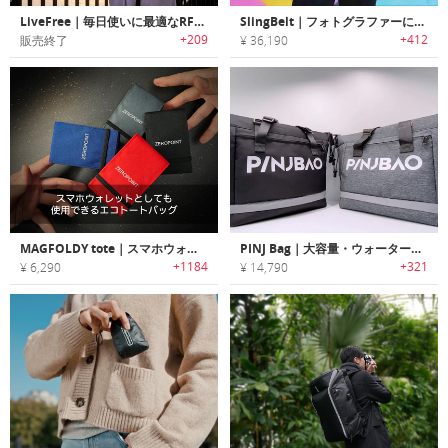
LiveFree｜毎日使いに最適なRFID保護/ワイヤレスチャージャー機能を搭載したバックパック「リブフリー」
SlingBelt｜フォトグラファーに最適なカメラを簡単持ち運べるカメラキャリーソリューション 「スリングベルト」
+209
+412
販売終了
¥ 36,190
MAGFOLDY tote｜スマホウォレットとしても使用できるエコトートバッグ「マグフォルディトート」
PINJ Bag｜大容量・ウォータープルーフ・盗難防止機能搭載オールインワントートバッグ「PINJバッグ」
+1184
+321
¥ 6,290
¥ 14,790