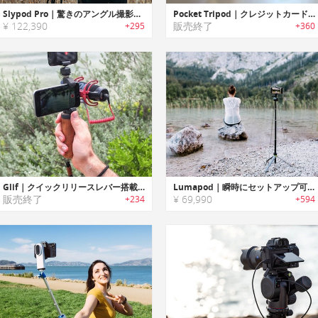
Slypod Pro｜驚きのアングル撮影を可能にする3-in-1モノポッド「スライポッドPro」
Pocket Tripod｜クレジットカードサイズのスマホ用三脚「ポケットトライポッド」
¥ 122,390
販売終了
+295
+360
Glif｜クイックリリースレバー搭載スマホ用三脚マウント「グリフ 」
Lumapod｜瞬時にセットアップ可能なポータブルトライポッド「ルマポッド」
販売終了
¥ 69,990
+234
+594