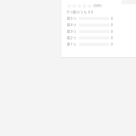
(0件)
5つ星のうち 0.0
星5つ
0
星4つ
0
星3つ
0
星2つ
0
星1つ
0