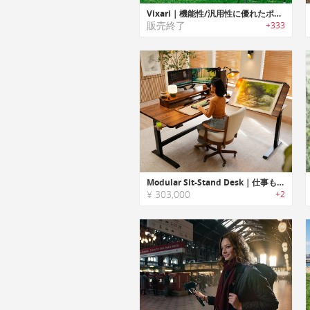
Vixari｜機能性/汎用性に優れたポータブルトライポッド「ヴィクサリー」
販売終了
+333
Modular Sit-Stand Desk｜仕事も、ゲームも、創造をすべてを1つに集約する究極のデスク
¥ 303,000
+2