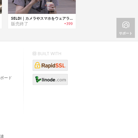
SELDI｜カメラやスマホをウェアラブルにする7-in-1ビデオリグ「セルディ」
販売終了
+399
サポート
BUILT WITH
ボード
連