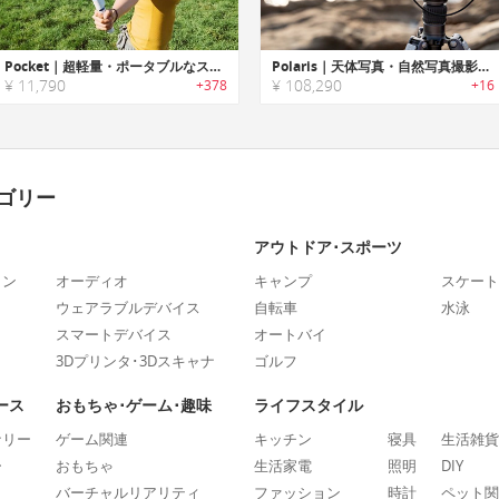
Pocket｜超軽量・ポータブルなスマホ用ポケットスタビライザー「ポケット」
Polaris｜天体写真・自然写真撮影に最適なスマート電動トライポッドヘッド「ポラリス」
¥ 11,790
¥ 108,290
+378
+16
ゴリー
アウトドア･スポーツ
ォン
オーディオ
キャンプ
スケート
ウェアラブルデバイス
自転車
水泳
スマートデバイス
オートバイ
3Dプリンタ･3Dスキャナ
ゴルフ
ース
おもちゃ･ゲーム･趣味
ライフスタイル
ナリー
ゲーム関連
キッチン
寝具
生活雑貨
ー
おもちゃ
生活家電
照明
DIY
バーチャルリアリティ
ファッション
時計
ペット関