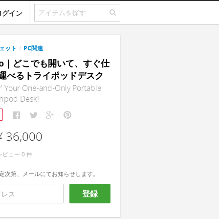
ログイン
ェット
/
PC関連
 Pro｜どこでも開いて、すぐ仕
運べるトライポッドデスク
™ Your One-and-Only Portable
ripod Desk!
¥ 36,000
レビュー
0
件
定次第、メールにてお知らせします。
登録