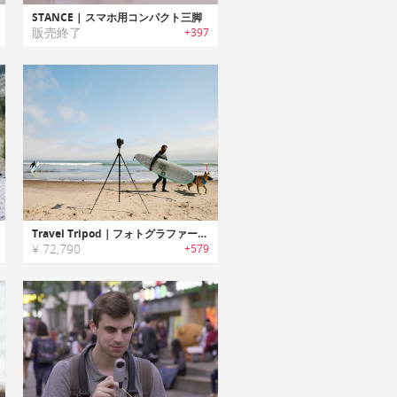
STANCE | スマホ用コンパクト三脚
販売終了
+397
Travel Tripod｜フォトグラファーが考案したポータブルトライポッド「トラベルトライポッド」
¥ 72,790
+579