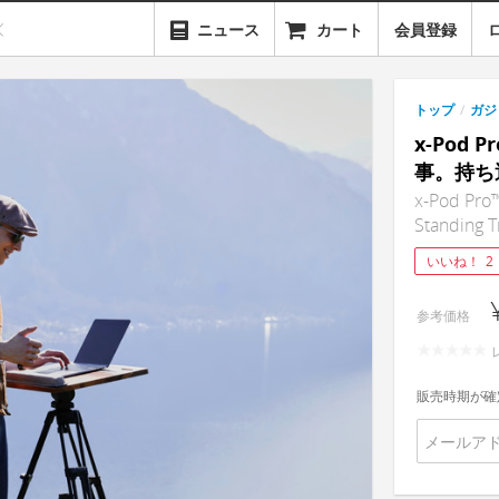
ニュース
カート
会員登録
トップ
/
ガジ
x-Pod
事。持ち
x-Pod Pro
Standing T
いいね！
2
参考価格
販売時期が確