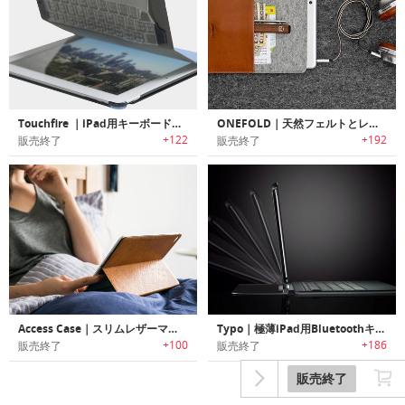
Touchfire ｜iPad用キーボードケース
ONEFOLD｜天然フェルトとレザー製のiPadケース「ワンフォールド」
+122
+192
販売終了
販売終了
Access Case｜スリムレザーマイクロ吸引iPad 2/3/4/Air/Mini用ケース
Typo｜極薄iPad用Bluetoothキーボード「タイポ」
+100
+186
販売終了
販売終了
販売終了