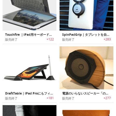
Touchfire ｜iPad用キーボードケース
SpinPadGrip｜タブレットを自在に操るユニバーサルタブレットホルダー「スピンパッドグリップ」
+122
+283
販売終了
販売終了
DraftTable｜iPad Proにもフィットするエルゴデザインスタンド
電源のいらないスピーカー「の音PRO竹」
+181
+277
販売終了
販売終了