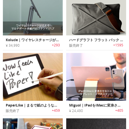
Kolude｜ワイヤレスチャージが行えるマルチポート搭載iPadスタンド/ハブ「コルード」
ハードグラフト フラット パック / Shore
+293
+1595
¥ 34,990
販売終了
PaperLike｜まるで紙のような書き心地のiPad Pro用スクリーンプロテクター「ペーパーライク」
Miguol｜iPadをiMacに変身させる3 in 1タブレット・スマホスタンド「ミゴール」
+459
+405
販売終了
¥ 24,490