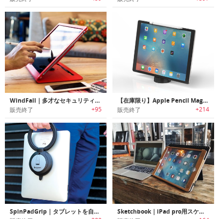
WindFall｜多才なセキュリティーオプション搭載のiPad Proスタンド「ウィンドフォール」
【在庫限り】Apple Pencil Magnet｜iPad pro用Apple Pencilアクセサリー「アップルペンシルマグネット」
+95
+214
販売終了
販売終了
SpinPadGrip｜タブレットを自在に操るユニバーサルタブレットホルダー「スピンパッドグリップ」
Sketchbook｜iPad pro用スケッチブックスタイルケース「スケッチブック」