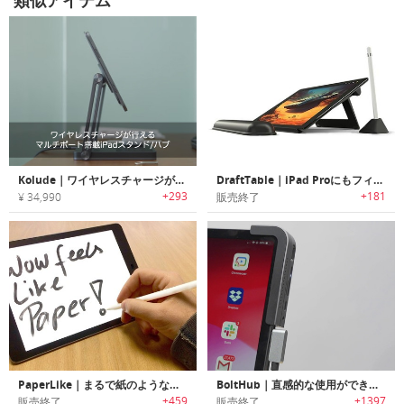
Kolude｜ワイヤレスチャージが行えるマルチポート搭載iPadスタンド/ハブ「コルード」
DraftTable｜iPad Proにもフィットするエルゴデザインスタンド
+293
+181
¥ 34,990
販売終了
PaperLike｜まるで紙のような書き心地のiPad Pro用スクリーンプロテクター「ペーパーライク」
BoltHub｜直感的な使用ができるiPad Pro用USB-Cハブ「ボルトハブ」
+459
+1397
販売終了
販売終了