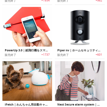
+1954
+982
販売終了
販売終了
PowerUp 3.0｜紙飛行機をスマホでコントロールするキット
Piper nv｜ホームセキュリティと自動化
+1737
+601
販売終了
販売終了
iFetch｜わんちゃん用自動キャッチボールマシン
Nest Secure alarm system｜窓・ドア開閉/入退出検知機能搭載セキュリティシステム「ネストセキュア」