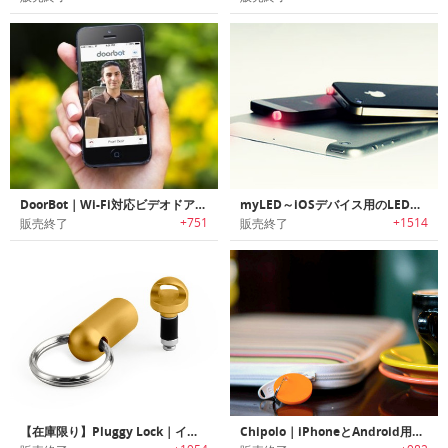
DoorBot｜Wi-Fi対応ビデオドアベル
myLED～iOSデバイス用のLED通知ライト
+751
+1514
販売終了
販売終了
【在庫限り】Pluggy Lock｜イヤホンジャックに装着するストラップホール「プラギーロック」
Chipolo｜iPhoneとAndroid用Bluetoothアイテム·ファインダ