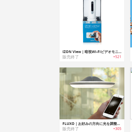
IZON View｜暗視Wi-Fiビデオモニター
販売終了
+521
FLUXO｜お好みの方向に光を調整可能なスマートライト「フラクソー」
販売終了
+305