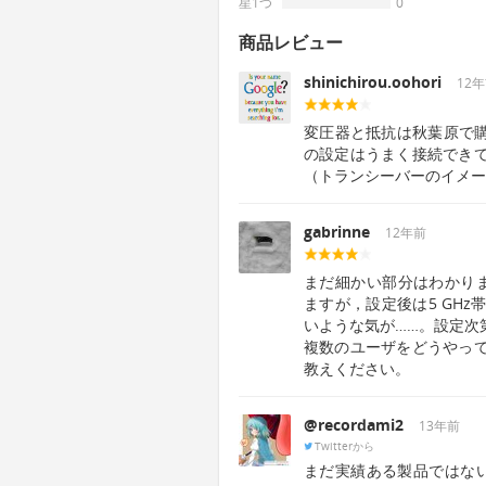
星1つ
0
商品レビュー
shinichirou.oohori
12
変圧器と抵抗は秋葉原で購
の設定はうまく接続でき
（トランシーバーのイメー
gabrinne
12年前
まだ細かい部分はわかりま
ますが，設定後は5 GH
いような気が……。設定次
複数のユーザをどうやっ
教えください。
@recordami2
13年前
Twitterから
まだ実績ある製品ではない