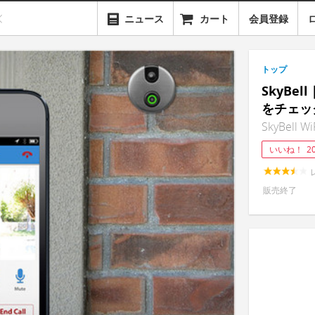
ニュース
カート
会員登録
トップ
SkyBe
をチェッ
SkyBell Wi
いいね！
2
販売終了