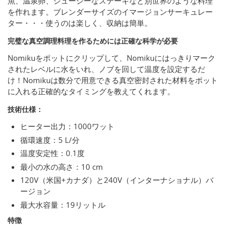
魚、温泉卵、ジューシーなステーキなど別世界のような料理
を作れます。ブレンダーサイズのイマージョンサーキュレー
ター・・・使うのは楽しく、収納は簡単。
完璧な真空調理料理を作るためには正確な科学が必要
Nomikuをポットにクリップして、Nomikuにはっきりマーク
されたレベルに水をいれ、ノブを回して温度を設定するだ
け！Nomikuは数分で用意できる真空密封された材料をポット
に入れる正確的なタイミングを教えてくれます。
技術仕様：
ヒーター出力：1000ワット
循環速度：5 L/分
温度安定性：0.1度
最小の水の高さ：10 cm
120V（米国+カナダ）と240V（インターナショナル）バ
ージョン
最大水容量：19リットル
特徴