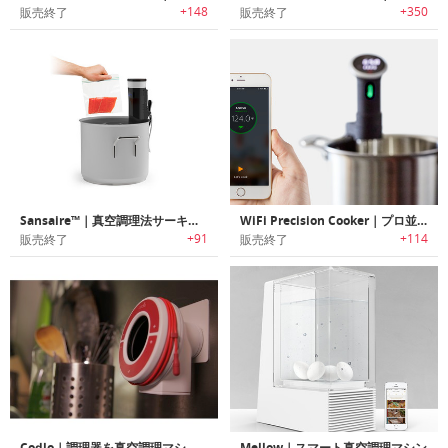
+148
+350
販売終了
販売終了
Sansaire™｜真空調理法サーキュレーター
WiFi Precision Cooker｜プロ並みの真空調理が手軽に家庭で楽しめるワイヤレス精密調理器
+91
+114
販売終了
販売終了
Codlo｜調理器を真空調理マシンに変身する
Mellow｜スマート真空調理マシン