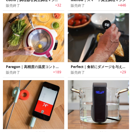
+32
+446
販売終了
販売終了
Paragon｜高精度の温度コントロールで完璧な調理を可能にするスマートクッキングシステム「パラゴン」
Perfect｜食材にダメージを与えない調理用温度計「パーフェクト」
+189
+29
販売終了
販売終了