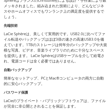
SphèreはフランスのChristofle社による設計・手作業により銀
メッキされました。組み込まれた技術により、どんなビジネ
スやホームオフィスでもワンランク上の満足度を提供するで
しょう。
先端技術
LaCie Sphèreは、美しくて実用的です。USB2.0に比べてファ
イル転送やバックアップはほぼ3倍の速さの高速USB3.0を備
えています。1TBのストレージは何年分のバックアップや大規
模な写真、ビデオ、音楽ライブラリのために十分なスペース
を提供します。 LaCie SphèreはUSBケーブルを介して給電さ
れ、電源コードは全く必要ではありません。
自動バックアップ
簡単なセットアップ、PCとMac®コンピュータの両方に自動
的に安心バックアップ。
パスワード保護
LaCieのプライベート・パブリックソフトウェアは、ファイル
が完全に非公開とされることを保証します。