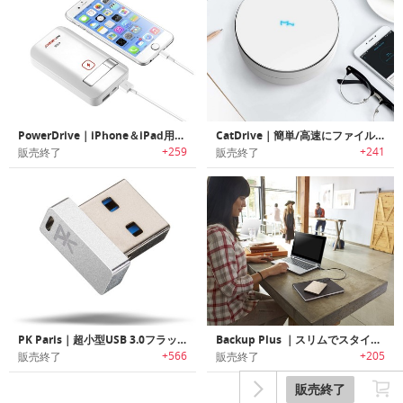
PowerDrive｜iPhone＆iPad用のメガUSBドライブおよび充電器「パワードライブ」
CatDrive｜簡単/高速にファイルアクセス可能なデータドライブ「キャットドライブ」
+259
+241
販売終了
販売終了
PK Paris｜超小型USB 3.0フラッシュドライブ
Backup Plus ｜スリムでスタイリッシュなメタリックデザインの大容量ポータブルハードドライブ「バックアッププラス」
+566
+205
販売終了
販売終了
販売終了