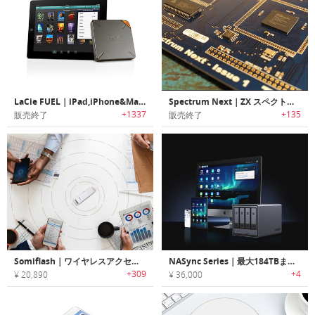
LaCie FUEL｜iPad,iPhone&Mac用ポータブルワイヤレスストレージ
Spectrum Next｜ZX スペクトラム互換で新しいレベルのハードウェアを体験を可能にするゲームコンソール「スペクトラムネクスト」
+1337
+135
販売終了
販売終了
Somiflash｜ワイヤレスアクセスできるスマートフラッシュドライブ「ソーミフラッシュ」
NASync Series｜最大184TBまでのデータが保存できるプライベートクラウドストレージ
+309
+4
¥ 20,890
¥ 36,000