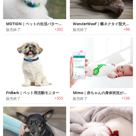
MOTION｜ペットの生活パターンが分かるペットのウェアラブル「モーション」
WonderWoof｜蝶ネクタイ型犬用運動トラッカー「ワンダーウーフ」
+302
+96
販売終了
販売終了
FitBark｜ペット用活動モニター
Mimo｜赤ちゃんの身体状況が瞬時にわかるスマートベビー服「ミーモ」
+355
+106
販売終了
販売終了