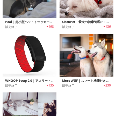
Poof｜超小型ペットトラッカー「プーフ」
ChouPet｜愛犬の健康管理に！ワンちゃん用活動量計「シューペット」
+198
+136
販売終了
販売終了
WHOOP Strap 2.0｜アスリート用パフォーマンストラッカー「ウープストラップ2.0」
Meet WÜF｜スマート機能付き犬用首輪デバイス
+135
+230
販売終了
販売終了