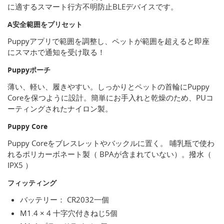
に適するスマート行方不明防止BLEデバイスです。
A安全範囲をプリセット
Puppyアプリで範囲を調整し、ペットが範囲を超えると即座
にスマホで通知を受け取る！
Puppyポーチ
薄い、軽い、履きやすい。しっかりとペットの首輪にPuppy
Coreを保つように設計。簡単にお手入れと乾燥のため、PUコ
ーティングされたナイロン製。
Puppy Core
Puppy Coreをブレスレットやバックルに置く。 哺乳瓶で使わ
れるポリカーボネート製（ BPAが含まれていない）。撥水（
IPX5 ）
フィッティング
バッテリー： CR2032一個
M1.4 × 4 十字穴付きねじ5個