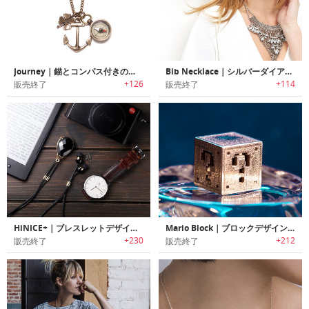
Journey｜錨とコンパス付きのネックレス「ジャーニー」
Bib Necklace｜シルバーダイアモンドビブネックレス
+126
+114
販売終了
販売終了
HiNICE+｜ブレスレットデザインHi-FiサウンドBluetoothイヤホン「ハイナイス+」
Mario Block｜ブロックデザインペンダントアクセサリー
+230
+212
販売終了
販売終了