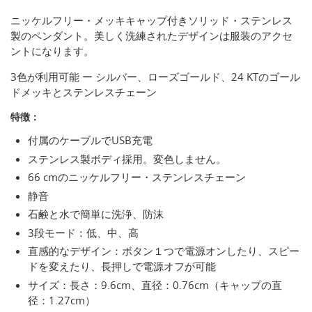
ニッケルフリー・メッキキャップ付きソリッド・ステンレス
製のペンダント。美しく洗練されたデザインは服装のアクセ
ントになります。
3色が利用可能 ー シルバー、ローズゴールド、24 KTのゴール
ドメッキとステンレスチェーン
特徴：
付属のケーブルでUSB充電
ステンレス製ボディ採用。変色しません。
66 cmのニッケルフリー・ステンレスチェーン
静音
石鹸と水で簡単に洗浄、防沫
3段モード：低、中、高
直感的なデザイン：ボタン１つで電源オンしたり、スピー
ドを変えたり、長押しで電源オフが可能
サイズ：長さ：9.6cm、直径：0.76cm（キャップ​​の直
径：1.27cm）