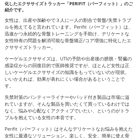
化したエクササイズトラッカー「PERIFIT（パーフィット）」のご
紹介です。
女性は、出産や加齢やで３人に一人の割合で骨盤/失禁トラブ
ルを抱えてると言われています。Perifit（パーフィット）は、
迅速かつ永続的な骨盤トレーニングを手助け、デリケートな
女性特有の問題を解消可能な骨盤矯正/コア増強に特化したエ
クササイズトラッカー。
ケーゲルエクササイズは、UTIの予防や出産後の膀胱・腎臓の
感染症からの回復目的で医師推奨ですが、ほとんど女性は正
しいケーゲルエクササイズの知識をもっていないのが現状。
いいかえれば、効果が表れにくい場合があるということで
す。
失禁対策のパンティーライナーやパッド付き製品は市場に溢
れていますが、そんな製品を買いたくて買っているわけでは
なく、悩みや心配なくアクティブでいたい、というのがトラ
ブルを抱えている女性の本音です。
Perifit（パーフィット）はそんなデリケートなお悩みを抱えた
女性に最適なソリューション。楽しく、安全、簡単に使え骨