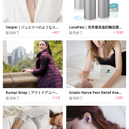
Vesper｜ジュエリーのようなステンレス製アクセサリー
LovePalz｜世界最高遠距離恋愛のための対話式おもちゃ
+421
+1030
販売終了
販売終了
Rumpl Wrap｜アウトドアユースに最適なブランケットジャケット「ランプルラップ」
Sciatic Nerve Pain Relief Knee Pillow｜座骨神経痛/むずむず脚症候群を和らげる膝用フォームピロー
+119
+287
販売終了
販売終了