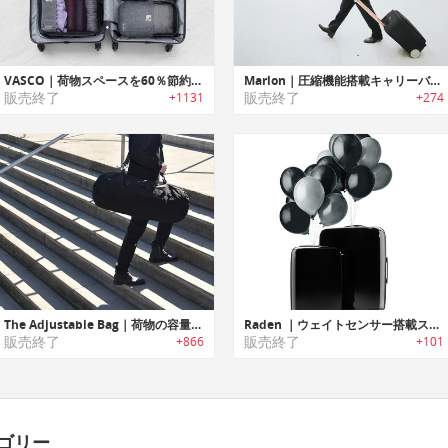
VASCO｜荷物スペースを60％節約可能なスマートパッキングキューブバッグ「ヴァスコ」
Marlon｜圧縮機能搭載キャリーバッグ「マーロン」
販売終了
販売終了
+1131
+274
The Adjustable Bag｜荷物の容量に合わせて3つのサイズに切り替え可能なコンバーチブルバッグ「タブ」
Raden ｜ウェイトセンサー搭載スマートスーツケース「レイデン」
販売終了
販売終了
+866
+101
ゴリー