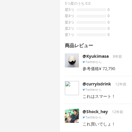
5つ星のうち 0.0
星5つ
0
星4つ
0
星3つ
0
星2つ
0
星1つ
0
商品レビュー
@Kyukimasa
8年前
Twitterから
参考価格¥ 72,790
@curryisdrink
12年前
Twitterから
これはスマート！
@Shock_hey
12年前
Twitterから
これ買いでしょ！