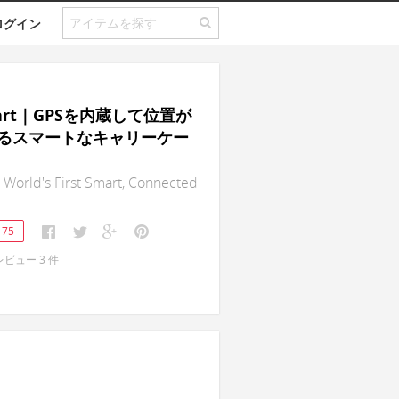
ログイン
mart｜GPSを内蔵して位置が
るスマートなキャリーケー
 World's First Smart, Connected
175
レビュー
3
件