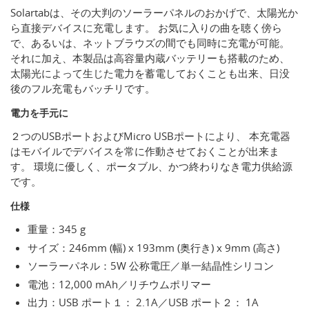
Solartabは、その大判のソーラーパネルのおかげで、太陽光か
ら直接デバイスに充電します。 お気に入りの曲を聴く傍ら
で、あるいは、ネットブラウズの間でも同時に充電が可能。
それに加え、本製品は高容量内蔵バッテリーも搭載のため、
太陽光によって生じた電力を蓄電しておくことも出来、日没
後のフル充電もバッチリです。
電力を手元に
２つのUSBポートおよびMicro USBポートにより、 本充電器
はモバイルでデバイスを常に作動させておくことが出来ま
す。 環境に優しく、ポータブル、かつ終わりなき電力供給源
です。
仕様
重量：345 g
サイズ：246mm (幅) x 193mm (奥行き) x 9mm (高さ)
ソーラーパネル：5W 公称電圧／単一結晶性シリコン
電池：12,000 mAh／リチウムポリマー
出力：USB ポート１： 2.1A／USB ポート２： 1A