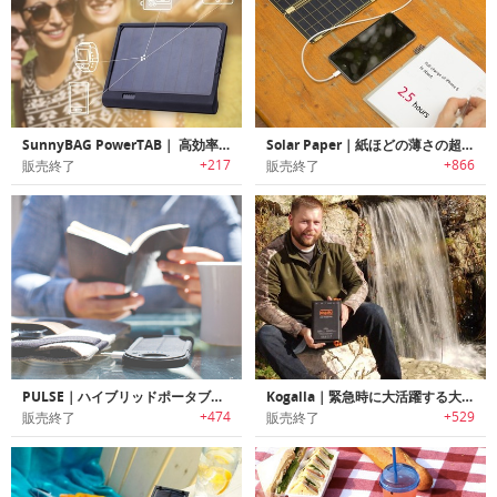
SunnyBAG PowerTAB｜ 高効率のソーラー充電器「サニーバッグ・パワータブ」
Solar Paper｜紙ほどの薄さの超軽量ソーラー充電器「ソーラーペーパー」
+217
+866
販売終了
販売終了
PULSE｜ハイブリッドポータブルソーラー充電器
Kogalla｜緊急時に大活躍する大容量ポータブル太陽光発電パワーバンク「コガーラ」
+474
+529
販売終了
販売終了