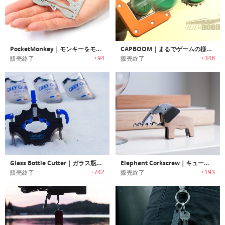
PocketMonkey｜モンキーをモチーフにした多機能マルチツール「ポケットモンキー」
CAPBOOM｜まるでゲームの様にキャップを飛ばすボトルオープナー「キャップブーム」
+94
+348
販売終了
販売終了
Glass Bottle Cutter｜ガラス瓶をグラスやインテリアに再利用可能なガラスボトルカッター
Elephant Corkscrew｜キュートで機能的な象をモチーフにデザインされたコルク/ボトルオープナー
+742
+193
販売終了
販売終了