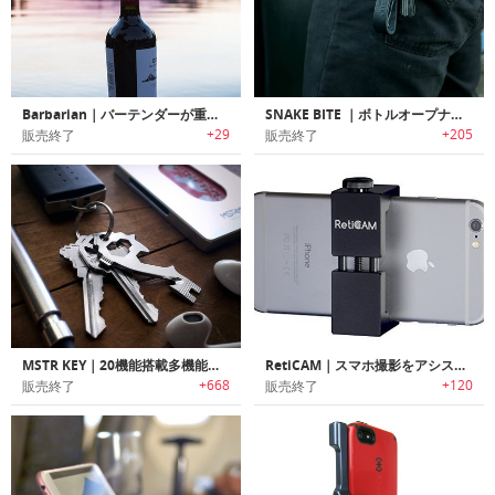
Barbarian｜バーテンダーが重宝する9つのツールを搭載した9イン1マルチツール
SNAKE BITE ｜ボトルオープナー付きキーチェーン「スネイクバイト」
+29
+205
販売終了
販売終了
MSTR KEY｜20機能搭載多機能マルチキーツール「マスターキー」
RetiCAM｜スマホ撮影をアシストする三脚用マウント「レティカム」
+668
+120
販売終了
販売終了