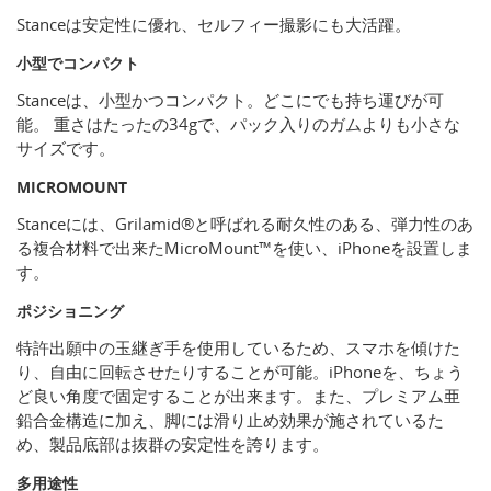
Stanceは安定性に優れ、セルフィー撮影にも大活躍。
小型でコンパクト
Stanceは、小型かつコンパクト。どこにでも持ち運びが可
能。 重さはたったの34gで、パック入りのガムよりも小さな
サイズです。
MICROMOUNT
Stanceには、Grilamid®と呼ばれる耐久性のある、弾力性のあ
る複合材料で出来たMicroMount™を使い、iPhoneを設置しま
す。
ポジショニング
特許出願中の玉継ぎ手を使用しているため、スマホを傾けた
り、自由に回転させたりすることが可能。iPhoneを、ちょう
ど良い角度で固定することが出来ます。また、プレミアム亜
鉛合金構造に加え、脚には滑り止め効果が施されているた
め、製品底部は抜群の安定性を誇ります。
多用途性