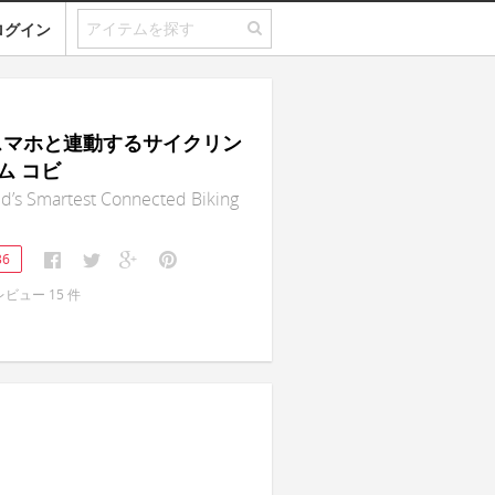
ログイン
｜スマホと連動するサイクリン
ム コビ
d’s Smartest Connected Biking
36
レビュー
15
件