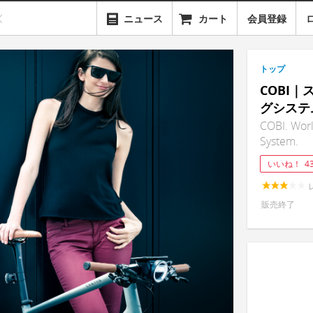
ニュース
カート
会員登録
トップ
COBI
グシステ
COBI. Worl
System.
いいね！
4
販売終了