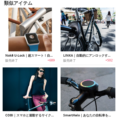
類似アイテム
Nokē U-Lock｜超スマート！自転車用U字ロック「ノーキー」
LINKA｜自動的にアンロックする自転車用スマートロック「リンカ」
+689
+502
販売終了
販売終了
COBI｜スマホと連動するサイクリングシステム コビ
SmartHalo｜あなたの自転車をスマートバイクに変える「スマートヘイロー」