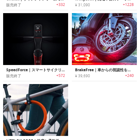
+332
+1228
販売終了
¥ 31,090
SpeedForce｜スマートサイクリングコンピューター「スピードフォース」
BrakeFree｜車からの視認性を高めるヘルメット用ブレーキライト「ブレーキフリー」
+572
+240
販売終了
¥ 39,690