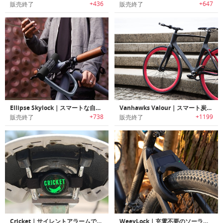
+436
+647
販売終了
販売終了
Ellipse Skylock｜スマートな自転車ロック
Vanhawks Valour｜スマート炭素繊維自転車
+738
+1199
販売終了
販売終了
Cricket｜サイレントアラームで自転車を守るセキュリティ・デバイス「クリケット」
WeeyLock｜充電不要のソーラー駆動スマートバイクロック「ウィーロック」